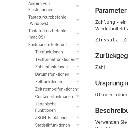
Ändern von
Parameter
Einstellungen
Tastaturkurzbefehle
Zahlung
- ein
(Windows)
Wiederholfeld 
Tastaturkurzbefehle
(macOS)
Zinssatz
- Zi
Funktionen-Referenz
Textfunktionen
Zurückgeg
Textformatfunktionen
Zahl
Zahlenfunktionen
Datumsfunktionen
Ursprung i
Zeitfunktionen
Zeitstempelfunktionen
6.0 oder früher
Containerfunktionen
Japanische
Beschreib
Funktionen
JSON-Funktionen
Verwenden Sie 
Statistikfunktionen