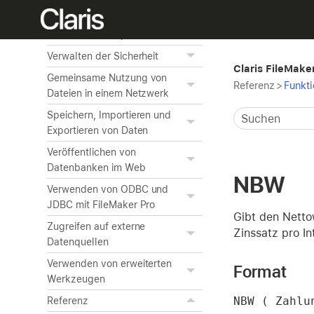
Automatisieren von Aufgaben
mithilfe von Scripts
Verwalten der Sicherheit
Claris FileMaker
Gemeinsame Nutzung von
Referenz
>
Funkt
Dateien in einem Netzwerk
Speichern, Importieren und
Exportieren von Daten
Veröffentlichen von
Datenbanken im Web
NBW
Verwenden von ODBC und
JDBC mit FileMaker Pro
Gibt den Netto
Zugreifen auf externe
Zinssatz pro In
Datenquellen
Verwenden von erweiterten
Format
Werkzeugen
NBW ( Zahlu
Referenz