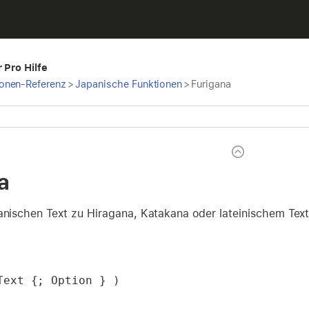
 Pro Hilfe
ionen-Referenz
>
Japanische Funktionen
>
Furigana
a
panischen Text zu Hiragana, Katakana oder lateinischem Text
Text {; Option } )