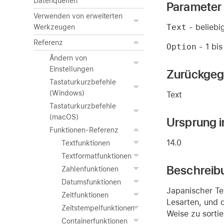
Datenquellen
Parameter
Verwenden von erweiterten
Text
- beliebi
Werkzeugen
Referenz
Option
- 1 bis
Ändern von
Einstellungen
Zurückgeg
Tastaturkurzbefehle
(Windows)
Text
Tastaturkurzbefehle
(macOS)
Ursprung i
Funktionen-Referenz
14.0
Textfunktionen
Textformatfunktionen
Beschreib
Zahlenfunktionen
Datumsfunktionen
Japanischer Te
Zeitfunktionen
Lesarten, und 
Zeitstempelfunktionen
Weise zu sorti
Containerfunktionen