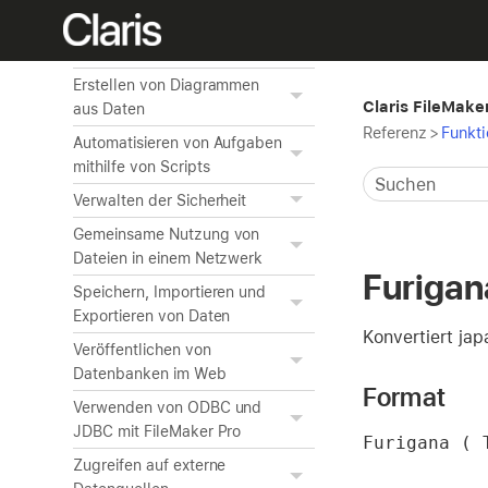
Bearbeiten von Objekten,
Layoutbereichen und
Layouthintergrund
Erstellen von Diagrammen
Claris FileMaker
aus Daten
Referenz
>
Funkt
Automatisieren von Aufgaben
mithilfe von Scripts
Verwalten der Sicherheit
Gemeinsame Nutzung von
Dateien in einem Netzwerk
Furigan
Speichern, Importieren und
Exportieren von Daten
Konvertiert ja
Veröffentlichen von
Datenbanken im Web
Format
Verwenden von ODBC und
JDBC mit FileMaker Pro
Furigana ( 
Zugreifen auf externe