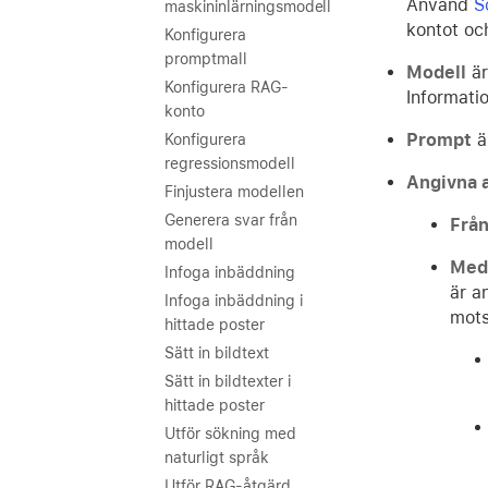
Använd
S
maskininlärningsmodell
kontot och
Konfigurera
promptmall
Modell
är
Konfigurera RAG-
Informati
konto
Prompt
är
Konfigurera
regressionsmodell
Angivna a
Finjustera modellen
Generera svar från
Från
modell
Med
Infoga inbäddning
är a
Infoga inbäddning i
mots
hittade poster
Sätt in bildtext
Sätt in bildtexter i
hittade poster
Utför sökning med
naturligt språk
Utför RAG-åtgärd