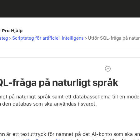
r Pro Hjälp
steg
>
Scriptsteg för artificiell intelligens
>
Utför SQL-fråga på natur
QL-fråga på naturligt språk
pt på naturligt språk samt ett databasschema till en modell
ån den databas som ska användas i svaret.
mn
är ett textuttryck för namnet på det AI-konto som ska a