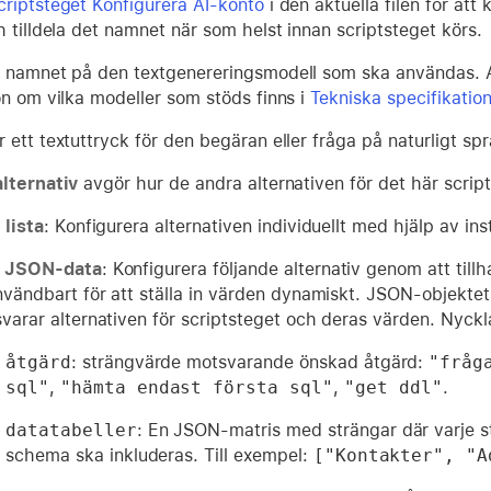
criptsteget Konfigurera AI-konto
i den aktuella filen för att 
 tilldela det namnet när som helst innan scriptsteget körs.
 namnet på den textgenereringsmodell som ska användas. A
on om vilka modeller som stöds finns i
Tekniska specifikation
 ett textuttryck för den begäran eller fråga på naturligt sp
lternativ
avgör hur de andra alternativen för det här scrip
 lista
: Konfigurera alternativen individuellt med hjälp av in
 JSON-data
: Konfigurera följande alternativ genom att till
nvändbart för att ställa in värden dynamiskt. JSON-objekte
varar alternativen för scriptsteget och deras värden. Nyckl
åtgärd
: strängvärde motsvarande önskad åtgärd:
"fråg
sql"
,
"hämta endast första sql"
,
"get ddl"
.
datatabeller
: En JSON-matris med strängar där varje s
schema ska inkluderas. Till exempel:
["Kontakter", "A