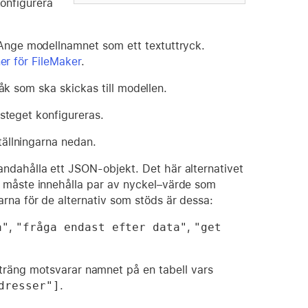
konfigurera
nge modellnamnet som ett textuttryck.
er för FileMaker
.
råk som ska skickas till modellen.
tsteget konfigureras.
ställningarna nedan.
handahålla ett JSON-objekt. Det här alternativet
t måste innehålla par av nyckel–värde som
arna för de alternativ som stöds är dessa:
a"
,
"fråga endast efter data"
,
"get 
träng motsvarar namnet på en tabell vars
dresser"]
.