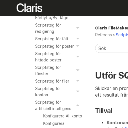
kategorin Kontroll
Scriptstegen
Förflytta/Byt läge
Scriptsteg för
Claris FileMake
redigering
Referens
>
Script
Scriptsteg för fält
Scriptsteg för poster
Scriptsteg för
hittade poster
Scriptsteg för
Utför S
fönster
Scriptsteg för filer
Skickar en prom
Scriptsteg för
ett resultat fr
konton
Scriptsteg för
artificiell intelligens
Tillval
Konfigurera AI-konto
Kontona
Konfigurera