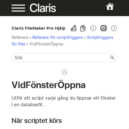
Claris FileMaker Pro Hjälp
Referens
>
Referens för scripttriggers
>
Scripttriggers
för filer
>
VidFönsterÖppna
VidFönsterÖppna
Utför ett script varje gång du öppnar ett fönster
i en databasfil.
När scriptet körs