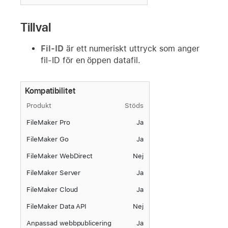
Tillval
Fil-ID
är ett numeriskt uttryck som anger
fil-ID för en öppen datafil.
Kompatibilitet
Produkt
Stöds
FileMaker Pro
Ja
FileMaker Go
Ja
FileMaker WebDirect
Nej
FileMaker Server
Ja
FileMaker Cloud
Ja
FileMaker Data API
Nej
Anpassad webbpublicering
Ja