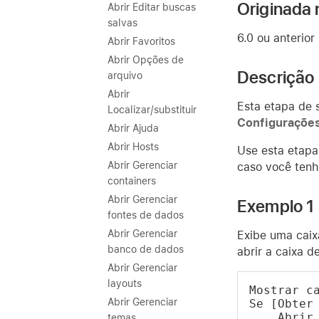
Originada 
Abrir Editar buscas
salvas
6.0 ou anterior
Abrir Favoritos
Abrir Opções de
Descrição
arquivo
Abrir
Esta etapa de 
Localizar/substituir
Configuraçõe
Abrir Ajuda
Abrir Hosts
Use esta etapa 
Abrir Gerenciar
caso você tenh
containers
Abrir Gerenciar
Exemplo 1
fontes de dados
Abrir Gerenciar
Exibe uma caix
banco de dados
abrir a caixa d
Abrir Gerenciar
layouts
Mostrar c
Abrir Gerenciar
Se [Obter
    Abrir
temas