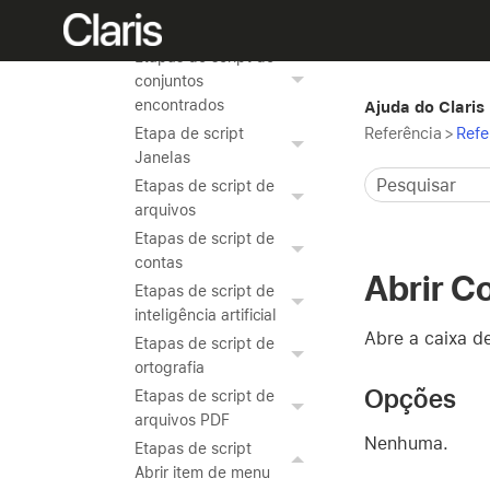
Etapas de script de
registros
Etapas de script de
conjuntos
encontrados
Ajuda do Claris
Referência
>
Refe
Etapa de script
Janelas
Etapas de script de
arquivos
Etapas de script de
contas
Abrir C
Etapas de script de
inteligência artificial
Abre a caixa de
Etapas de script de
ortografia
Opções
Etapas de script de
arquivos PDF
Nenhuma.
Etapas de script
Abrir item de menu