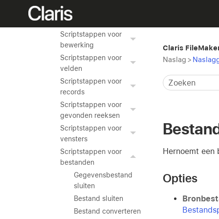
Scriptstappen voor
navigatie
Scriptstappen voor
bewerking
Claris FileMake
Scriptstappen voor
Naslag
>
Naslagg
velden
Scriptstappen voor
records
Scriptstappen voor
gevonden reeksen
Bestan
Scriptstappen voor
vensters
Hernoemt een 
Scriptstappen voor
bestanden
Opties
Gegevensbestand
sluiten
Bronbest
Bestand sluiten
Bestands
Bestand converteren