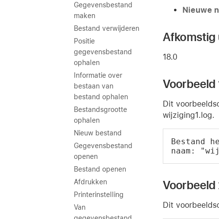
Gegevensbestand
Nieuwe 
maken
Bestand verwijderen
Afkomstig u
Positie
gegevensbestand
18.0
ophalen
Informatie over
Voorbeeld 
bestaan van
bestand ophalen
Dit voorbeeldsc
Bestandsgrootte
wijziging1.log.
ophalen
Nieuw bestand
Bestand h
Gegevensbestand
naam: "wi
openen
Bestand openen
Voorbeeld
Afdrukken
Printerinstelling
Dit voorbeelds
Van
gegevensbestand