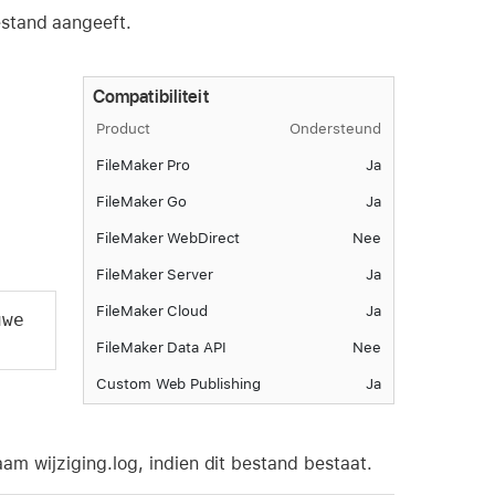
estand aangeeft.
Compatibiliteit
Product
Ondersteund
FileMaker Pro
Ja
FileMaker Go
Ja
FileMaker WebDirect
Nee
FileMaker Server
Ja
FileMaker Cloud
Ja
we 
FileMaker Data API
Nee
Custom Web Publishing
Ja
m wijziging.log, indien dit bestand bestaat.