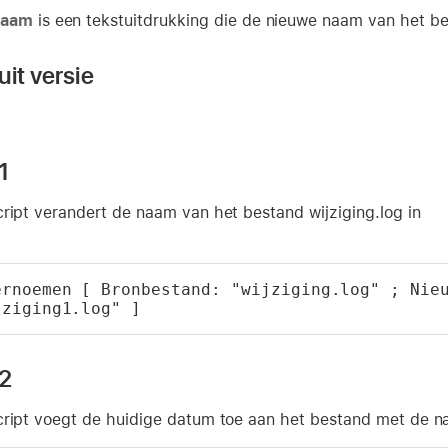
naam
is een tekstuitdrukking die de nieuwe naam van het b
it versie
1
ript verandert de naam van het bestand wijziging.log in
ernoemen [ Bronbestand: "wijziging.log" ; Nieu
jziging1.log" ]
 2
cript voegt de huidige datum toe aan het bestand met de naa