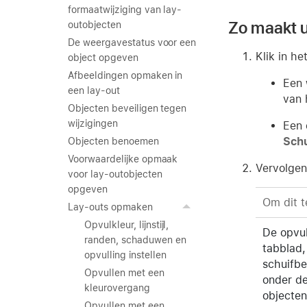
formaatwijziging van lay-
Zo maakt u
outobjecten
De weergavestatus voor een
Klik in h
object opgeven
Afbeeldingen opmaken in
Een 
een lay-out
van 
Objecten beveiligen tegen
wijzigingen
Een 
Schu
Objecten benoemen
Voorwaardelijke opmaak
Vervolgen
voor lay-outobjecten
opgeven
Om dit t
Lay-outs opmaken
Opvulkleur, lijnstijl,
De opvul
randen, schaduwen en
tabblad,
opvulling instellen
schuifbe
Opvullen met een
onder de
kleurovergang
objecten
Opvullen met een