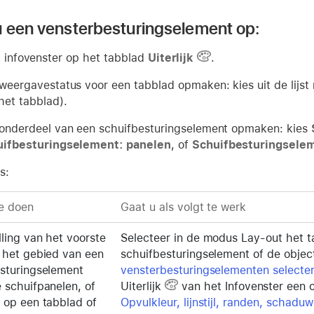
 een vensterbesturingselement op:
et infovenster op het tabblad
Uiterlijk
.
weergavestatus voor een tabblad opmaken: kies uit de lijst
het tabblad).
onderdeel van een schuifbesturingselement opmaken: kies
ifbesturingselement: panelen
, of
Schuifbesturingsele
s:
e doen
Gaat u als volgt te werk
ling van het voorste
Selecteer in de modus Lay-out het 
 het gebied van een
schuifbesturingselement of de object
sturingselement
vensterbesturingselementen selecte
 schuifpanelen, of
Uiterlijk
van het Infovenster een o
 op een tabblad of
Opvulkleur, lijnstijl, randen, schaduw