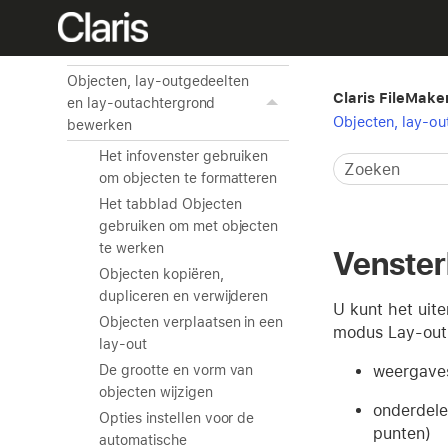
Lay-outs en rapporten
maken en beheren
Objecten, lay-outgedeelten
Claris FileMake
en lay-outachtergrond
Objecten, lay-ou
bewerken
Het infovenster gebruiken
om objecten te formatteren
Het tabblad Objecten
gebruiken om met objecten
te werken
Venste
Objecten kopiëren,
dupliceren en verwijderen
U kunt het uit
Objecten verplaatsen in een
modus Lay-out.
lay-out
weergaves
De grootte en vorm van
objecten wijzigen
onderdele
Opties instellen voor de
punten)
automatische