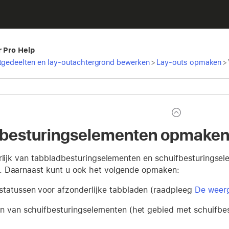
r Pro Help
tgedeelten en lay-outachtergrond bewerken
>
Lay-outs opmaken
>
rbesturingselementen opmake
erlijk van tabbladbesturingselementen en schuifbesturingsel
 Daarnaast kunt u ook het volgende opmaken:
tatussen voor afzonderlijke tabbladen (raadpleeg
De weerg
n van schuifbesturingselementen (het gebied met schuifbe