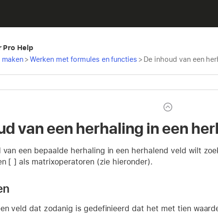
r Pro Help
t maken
>
Werken met formules en functies
>
De inhoud van een her
ud van een herhaling in een he
d van een bepaalde herhaling in een herhalend veld wilt zo
n [ ] als matrixoperatoren (zie hieronder).
en
een veld dat zodanig is gedefinieerd dat het met tien waa