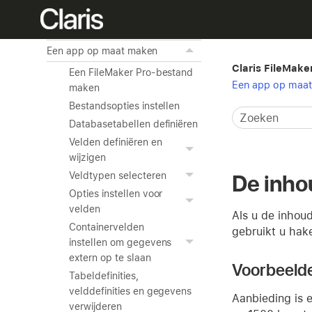
Gegevens afdrukken en een
schermafdruk weergeven
Een app op maat maken
Claris FileMake
Een FileMaker Pro-bestand
Een app op maa
maken
Bestandsopties instellen
Databasetabellen definiëren
Velden definiëren en
wijzigen
Veldtypen selecteren
De inho
Opties instellen voor
velden
Als u de inhou
Containervelden
gebruikt u hake
instellen om gegevens
extern op te slaan
Voorbeeld
Tabeldefinities,
velddefinities en gegevens
Aanbieding is 
verwijderen