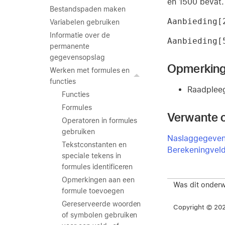
en 1500 bevat.
Bestandspaden maken
Aanbieding[
Variabelen gebruiken
Informatie over de
Aanbieding[
permanente
gegevensopslag
Opmerkin
Werken met formules en
functies
Raadple
Functies
Formules
Verwante 
Operatoren in formules
gebruiken
Naslaggegevens
Tekstconstanten en
Berekeningveld
speciale tekens in
formules identificeren
Opmerkingen aan een
Was dit onderw
formule toevoegen
Gereserveerde woorden
Copyright © 2026
of symbolen gebruiken