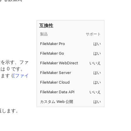
互換性
製品
サポート
FileMaker Pro
はい
FileMaker Go
はい
置を示す、ファ
FileMaker WebDirect
いいえ
 0 です。
FileMaker Server
はい
す (
[ファイ
FileMaker Cloud
はい
FileMaker Data API
いいえ
カスタム Web 公開
はい
返します。