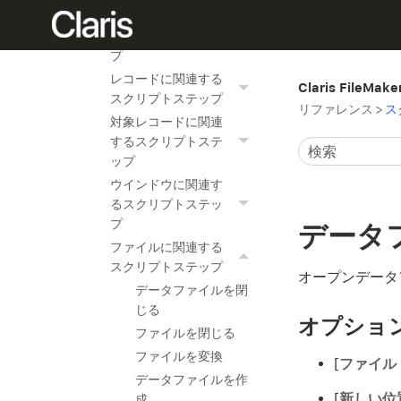
フィールドに関連す
るスクリプトステッ
プ
レコードに関連する
Claris FileMak
スクリプトステップ
リファレンス
>
ス
対象レコードに関連
するスクリプトステ
ップ
ウインドウに関連す
るスクリプトステッ
プ
データ
ファイルに関連する
スクリプトステップ
オープンデータ
データファイルを閉
じる
オプショ
ファイルを閉じる
ファイルを変換
[
ファイル 
データファイルを作
[
新しい位
成