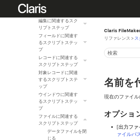
するスクリプトステ
ップ
編集に関連するスク
リプトステップ
Claris FileMak
フィールドに関連す
リファレンス
>
ス
るスクリプトステッ
プ
レコードに関連する
スクリプトステップ
対象レコードに関連
名前を
するスクリプトステ
ップ
ウインドウに関連す
現在のファイル
るスクリプトステッ
プ
オプショ
ファイルに関連する
スクリプトステップ
[
出力ファ
データファイルを閉
ァイルパ
じる