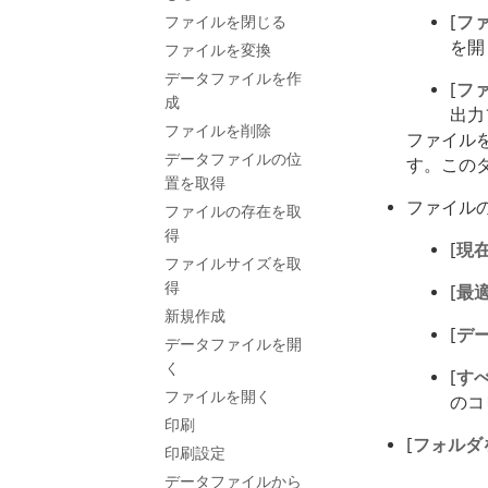
[
フ
ファイルを閉じる
を開
ファイルを変換
データファイルを作
[
フ
成
出力
ファイルを削除
ファイル
データファイルの位
す。この
置を取得
ファイル
ファイルの存在を取
得
[
現
ファイルサイズを取
得
[
最適
新規作成
[
デ
データファイルを開
く
[
すべ
ファイルを開く
のコ
印刷
[
フォルダ
印刷設定
データファイルから