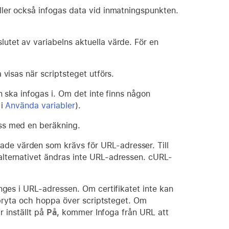
 eller också infogas data vid inmatningspunkten.
slutet av variabelns aktuella värde. För en
 visas när scriptsteget utförs.
n ska infogas i. Om det inte finns någon
 i
Använda variabler
).
ess med en beräkning.
de värden som krävs för URL-adresser. Till
alternativet ändras inte URL-adressen. cURL-
anges i URL-adressen. Om certifikatet inte kan
avbryta och hoppa över scriptsteget. Om
r inställt på
På
, kommer Infoga från URL att