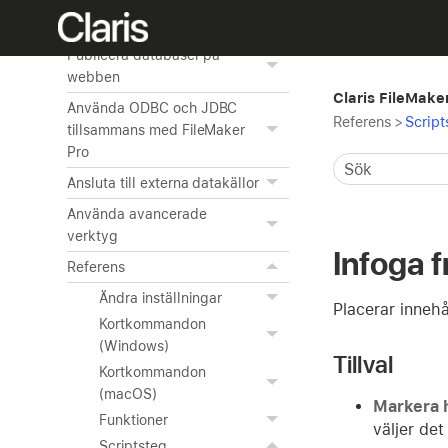
Spara, importera och
exportera data
Publicera databaser på
webben
Claris FileMake
Använda ODBC och JDBC
Referens
>
Script
tillsammans med FileMaker
Pro
Ansluta till externa datakällor
Använda avancerade
verktyg
Infoga 
Referens
Ändra inställningar
Placerar innehål
Kortkommandon
(Windows)
Tillval
Kortkommandon
(macOS)
Markera h
Funktioner
väljer det
Scriptsteg