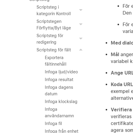
För 
Scriptsteg i
Den 
kategorin Kontroll
Scriptstegen
För 
Förflytta/Byt läge
vari
Scriptsteg för
redigering
Med dial
Scriptsteg för fält
Mål
anger
Exportera
variabel 
fältinnehåll
Infoga ljud/video
Ange UR
Infoga resultat
Koda URL
Infoga dagens
exempel e
datum
alternativ
Infoga klockslag
Verifiera
Infoga
användarnamn
verifiera
certifikat
Infoga fil
agera som
Infoga från enhet