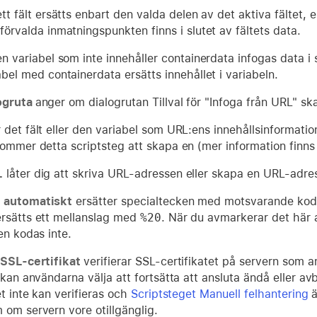
ett fält ersätts enbart den valda delen av det aktiva fältet,
förvalda inmatningspunkten finns i slutet av fältets data.
en variabel som inte innehåller containerdata infogas data i 
abel med containerdata ersätts innehållet i variabeln.
ogruta
anger om dialogrutan Tillval för "Infoga från URL" ska
 det fält eller den variabel som URL:ens innehållsinformatio
kommer detta scriptsteg att skapa en (mer information finns
L
låter dig att skriva URL-adressen eller skapa en URL-adr
 automatiskt
ersätter specialtecken med motsvarande koda
rsätts ett mellanslag med
%20
. När du avmarkerar det här 
en kodas inte.
 SSL-certifikat
verifierar SSL-certifikatet på servern som 
s kan användarna välja att fortsätta att ansluta ändå eller 
et inte kan verifieras och
Scriptsteget Manuell felhantering
ä
 om servern vore otillgänglig.