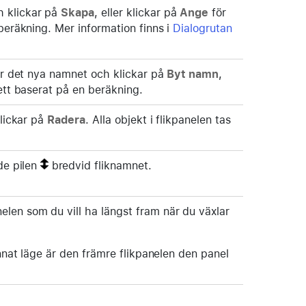
h klickar på
Skapa
,
eller klickar på
Ange
för
 beräkning. Mer information finns i
Dialogrutan
er det nya namnet och klickar på
Byt namn
,
kett baserat på en beräkning.
lickar på
Radera
. Alla objekt i flikpanelen tas
de pilen
bredvid fliknamnet.
elen som du vill ha längst fram när du växlar
annat läge är den främre flikpanelen den panel