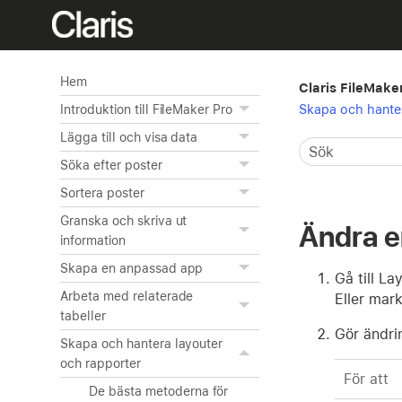
Hem
Claris FileMake
Skapa och hanter
Introduktion till FileMaker Pro
Lägga till och visa data
Söka efter poster
Sortera poster
Granska och skriva ut
Ändra en
information
Skapa en anpassad app
Gå till La
Arbeta med relaterade
Eller mark
tabeller
Gör ändrin
Skapa och hantera layouter
och rapporter
För att
De bästa metoderna för