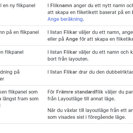
l en ny flikpanel
I
Fliknamn
anger du ett nytt namn oc
att skapa en fliketikett baserat på en
Ange beräkning
.
n på en flikpanel
I listan
Flikar
väljer du ett namn, ang
eller på
Ange
för att skapa en fliketi
en flikpanel
I listan
Flikar
väljer du ett namn och k
bort från layouten.
rdning på
I listan
Flikar
drar du den dubbelrikta
er
ken flikpanel som
För
Främre standardflik
väljer du pan
ha längst fram som
från Layoutläge till annat läge.
d
När du växlar till layoutläge från ett 
som visades sist i föregående läge.