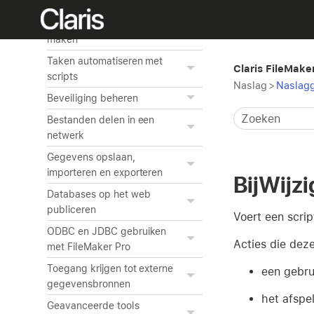
bewerken
Grafieken van gegevens
maken
Taken automatiseren met
Claris FileMake
scripts
Naslag
>
Naslagg
Beveiliging beheren
Bestanden delen in een
netwerk
Gegevens opslaan,
importeren en exporteren
BijWijz
Databases op het web
publiceren
Voert een scrip
ODBC en JDBC gebruiken
Acties die deze
met FileMaker Pro
Toegang krijgen tot externe
een gebru
gegevensbronnen
het afspe
Geavanceerde tools