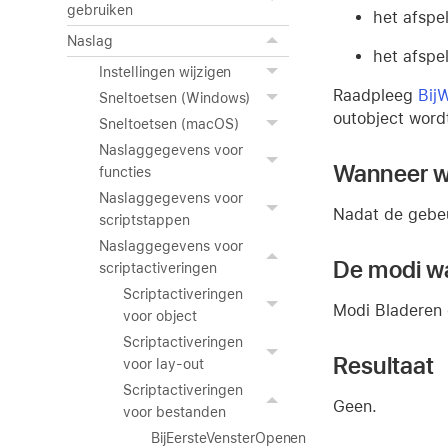
gebruiken
het afspe
Naslag
het afspe
Instellingen wijzigen
Raadpleeg
Bij
Sneltoetsen (Windows)
outobject word
Sneltoetsen (macOS)
Naslaggegevens voor
Wanneer wo
functies
Naslaggegevens voor
Nadat de gebeu
scriptstappen
Naslaggegevens voor
De modi wa
scriptactiveringen
Scriptactiveringen
Modi Bladeren
voor object
Scriptactiveringen
Resultaat
voor lay-out
Scriptactiveringen
Geen.
voor bestanden
BijEersteVensterOpenen