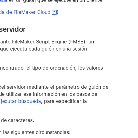
mada
en un guión que se ejecute en un cliente
da de FileMaker Cloud
)
servidor
iante FileMaker Script Engine (FMSE), un
 que ejecuta cada guión en una sesión
encontrado, el tipo de ordenación, los valores
 del servidor mediante el parámetro de guión del
de utilizar esa información en los pasos de
Ejecutar búsqueda
, para especificar la
 de caracteres.
las siguientes circunstancias: