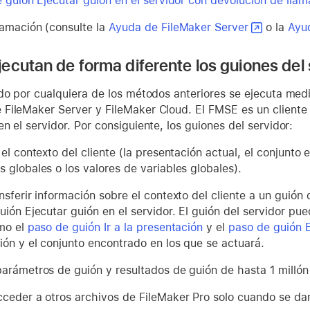
 guión Ejecutar guión en el servidor con devolución de lla
amación (consulte la
Ayuda de FileMaker Server
o la
Ayu
ecutan de forma diferente los guiones del 
ado por cualquiera de los métodos anteriores se ejecuta med
FileMaker Server y FileMaker Cloud. El FMSE es un cliente
n el servidor. Por consiguiente, los guiones del servidor:
el contexto del cliente (la presentación actual, el conjunto 
 globales o los valores de variables globales).
nsferir información sobre el contexto del cliente a un guión
ión Ejecutar guión en el servidor. El guión del servidor pue
mo el
paso de guión Ir a la presentación
y el
paso de guión 
ión y el conjunto encontrado en los que se actuará.
arámetros de guión y resultados de guión de hasta 1 millón
ceder a otros archivos de FileMaker Pro solo cuando se dan 