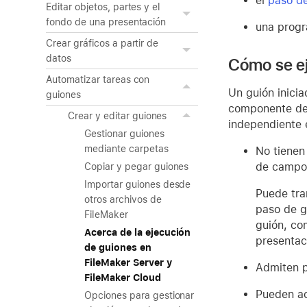
el
paso de
Editar objetos, partes y el
fondo de una presentación
una progr
Crear gráficos a partir de
datos
Cómo se ej
Automatizar tareas con
Un guión inici
guiones
componente de 
Crear y editar guiones
independiente e
Gestionar guiones
mediante carpetas
No tienen 
de campos
Copiar y pegar guiones
Importar guiones desde
Puede tra
otros archivos de
paso de gu
FileMaker
guión, co
Acerca de la ejecución
presentac
de guiones en
FileMaker Server y
Admiten p
FileMaker Cloud
Pueden ac
Opciones para gestionar