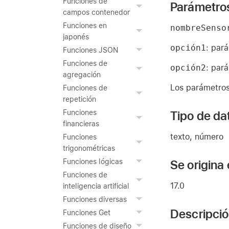
Funciones de
Parámetro
campos contenedor
Funciones en
nombreSenso
japonés
opción1
: par
Funciones JSON
Funciones de
opción2
: par
agregación
Los parámetros 
Funciones de
repetición
Tipo de da
Funciones
financieras
texto, número
Funciones
trigonométricas
Se origina
Funciones lógicas
Funciones de
17.0
inteligencia artificial
Funciones diversas
Descripci
Funciones Get
Funciones de diseño