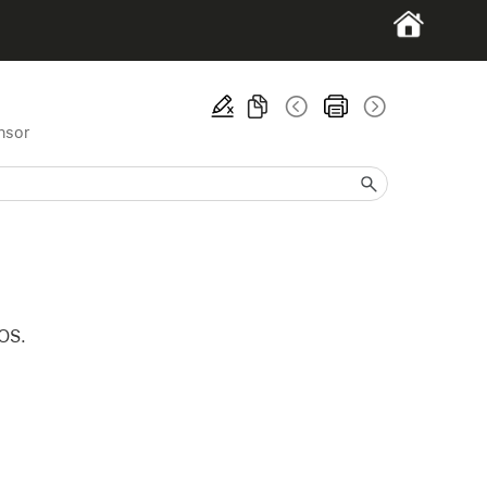
nsor
dOS.