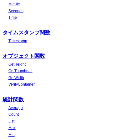
Minute
Seconds
Time
タイムスタンプ関数
Timestamp
オブジェクト関数
GetHeight
GetThumbnail
GetWidth
VerifyContainer
統計関数
Average
Count
List
Max
Min