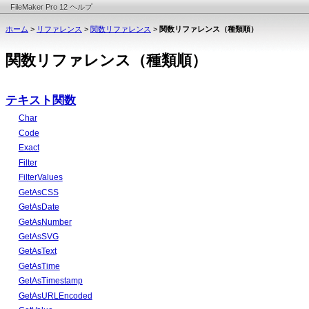
FileMaker Pro 12 ヘルプ
ホーム
>
リファレンス
>
関数リファレンス
>
関数リファレンス（種類順）
関数リファレンス（種類順）
テキスト関数
Char
Code
Exact
Filter
FilterValues
GetAsCSS
GetAsDate
GetAsNumber
GetAsSVG
GetAsText
GetAsTime
GetAsTimestamp
GetAsURLEncoded