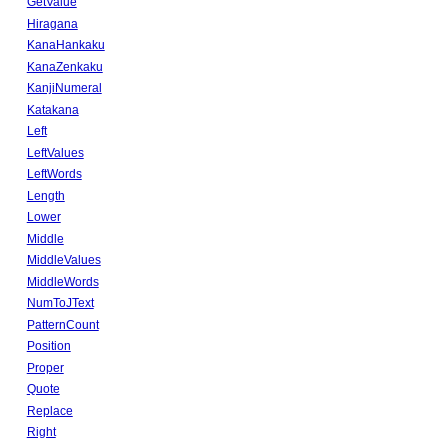
GetValue
Hiragana
KanaHankaku
KanaZenkaku
KanjiNumeral
Katakana
Left
LeftValues
LeftWords
Length
Lower
Middle
MiddleValues
MiddleWords
NumToJText
PatternCount
Position
Proper
Quote
Replace
Right