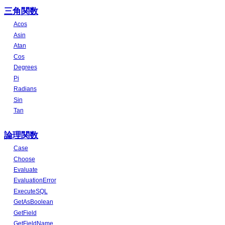
三角関数
Acos
Asin
Atan
Cos
Degrees
Pi
Radians
Sin
Tan
論理関数
Case
Choose
Evaluate
EvaluationError
ExecuteSQL
GetAsBoolean
GetField
GetFieldName