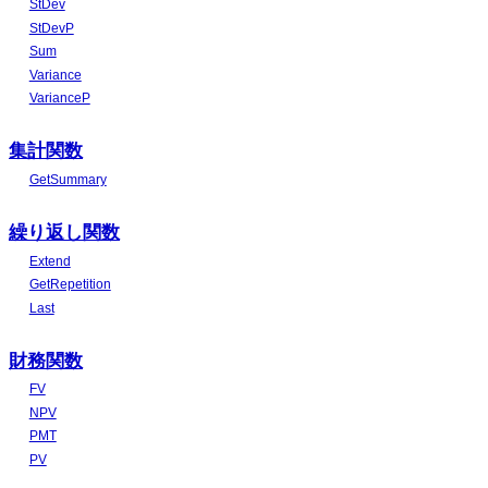
StDev
StDevP
Sum
Variance
VarianceP
集計関数
GetSummary
繰り返し関数
Extend
GetRepetition
Last
財務関数
FV
NPV
PMT
PV