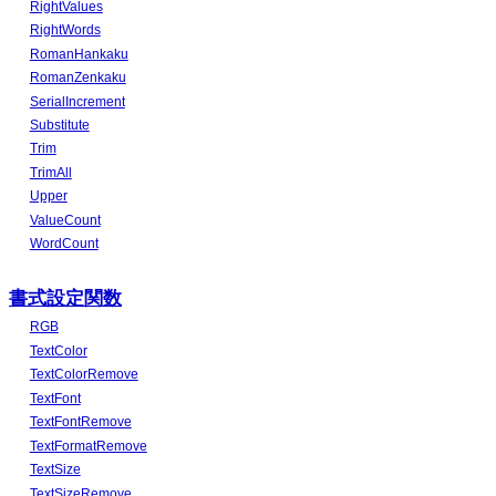
RightValues
RightWords
RomanHankaku
RomanZenkaku
SerialIncrement
Substitute
Trim
TrimAll
Upper
ValueCount
WordCount
書式設定関数
RGB
TextColor
TextColorRemove
TextFont
TextFontRemove
TextFormatRemove
TextSize
TextSizeRemove