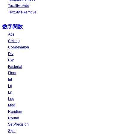
TextStyleAdd
TextStyleRemove
数字関数
Abs
Ceiling
Combination
Div
Exp
Factorial
Floor
Int
Lg
Ln
Log
Mod
Random
Round
SetPrecision
Sign