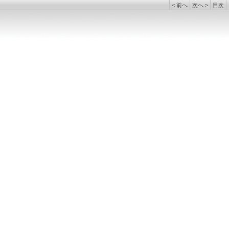
<
前へ
次へ
>
目次