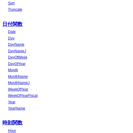
Sqrt
Truncate
日付関数
Date
Day
DayName
DayNameJ
DayOfWeek
DayOfYear
Month
MonthName
MonthNameJ
WeekOfYear
WeekOfYearFiscal
Year
YearName
時刻関数
Hour