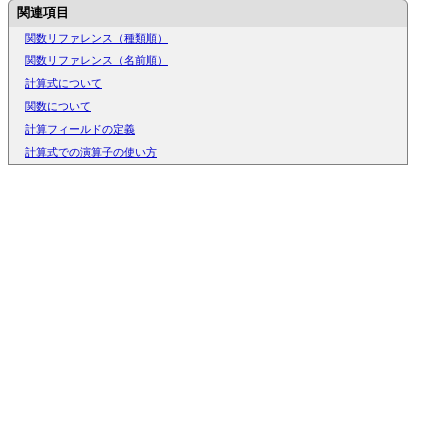
関連項目
関数リファレンス（種類順）
関数リファレンス（名前順）
計算式について
関数について
計算フィールドの定義
計算式での演算子の使い方