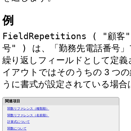
例
FieldRepetitions ( "
号" )
は、「勤務先電話番号」
繰り返しフィールドとして定義
イアウトではそのうちの 3 つ
うに書式が設定されている場合
関連項目
関数リファレンス（種類順）
関数リファレンス（名前順）
計算式について
関数について