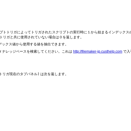
h スクリプトトリガによってトリガされたスクリプトの実行時に１から始まるインデッ
スクリプトトリガと共に使用されていない場合は０を返します。
ンデックス値から使用する値を抽出できます。
r ナレッジベー
スを検索してください。これは
http://filemaker-jp.custhelp.com
で入
(トリガ現在のタ
ブパネル)
は次を返します。