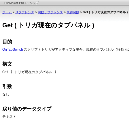
FileMaker Pro 12 ヘルプ
ホーム
>
リファレンス
>
関数リファレンス
>
取得関数
>
Get ( トリガ現在のタブパネル )
Get ( トリガ現在のタブパネル )
目的
OnTabSwitch
スクリプトトリガ
がアクティブな場合、現在のタブパネル（移動元
構文
Get ( トリガ現在のタブパネル )
引数
なし
戻り値のデータタイプ
テキスト