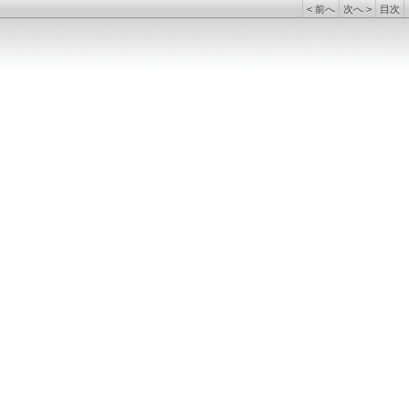
<
前へ
次へ
>
目次