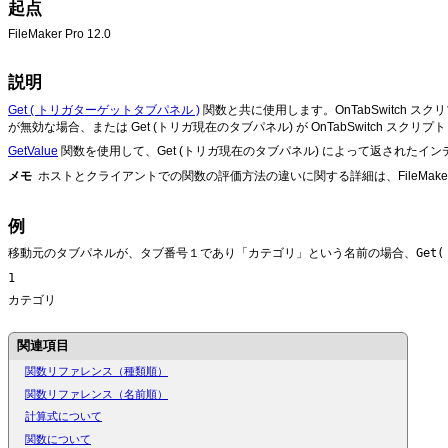
起点
FileMaker
Pro 12.0
説明
Get ( トリガターゲットタブパネル )
関数と共に使用します。OnTabSwitc
が無効な場合、または Get (トリガ現在のタブパネル) が OnTabSwitch 
GetValue
関数を使用して、Get (トリガ現在のタブパネル) によって返されたイ
メモ
ホストとクライアントでの関数の評価方法の違いに関する詳細は、FileMake
例
Get
移動元のタブパネルが、タブ番号１であり「カテゴリ」という名前の場合、
1
カテゴリ
関連項目
関数リファレンス（種類順）
関数リファレンス（名前順）
計算式について
関数について