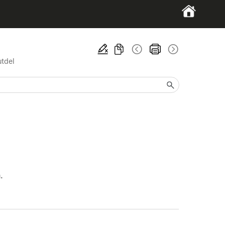
utdel
a
.