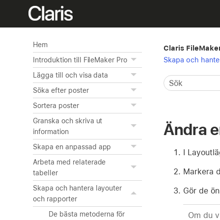
Hem
Claris FileMake
Skapa och hanter
Introduktion till FileMaker Pro
Lägga till och visa data
Söka efter poster
Sortera poster
Granska och skriva ut
Ändra e
information
Skapa en anpassad app
I Layoutl
Arbeta med relaterade
Markera d
tabeller
Skapa och hantera layouter
Gör de ön
och rapporter
De bästa metoderna för
Om du vil