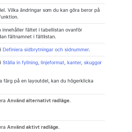
del. Vilka ändringar som du kan göra beror på
funktion.
 innehåller fältet i tabellistan ovanför
an fältnamnet i fältlistan.
 i
Definiera sidbrytningar och sidnummer
.
 i
Ställa in fyllning, linjeformat, kanter, skuggor
a färg på en layoutdel, kan du högerklicka
era
Använd alternativt radläge
.
era
Använd aktivt radläge
.