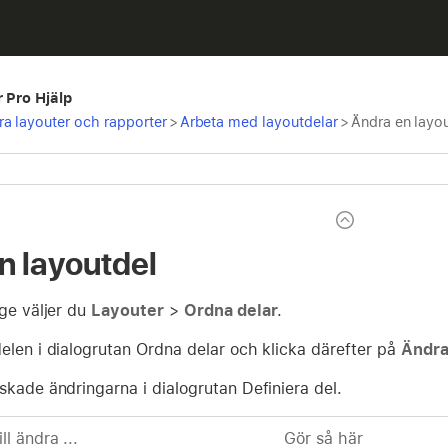
r Pro Hjälp
a layouter och rapporter
>
Arbeta med layoutdelar
>
Ändra en layo
n layoutdel
äge väljer du
Layouter
>
Ordna delar
.
elen i dialogrutan Ordna delar och klicka därefter på
Ändr
skade ändringarna i dialogrutan Definiera del.
l ändra ...
Gör så här