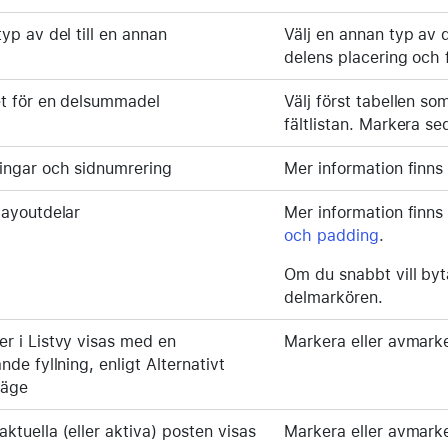
typ av del till en annan
Välj en annan typ av 
delens placering och 
et för en delsummadel
Välj först tabellen som
fältlistan. Markera sed
ingar och sidnumrering
Mer information finns
layoutdelar
Mer information finns
och padding
.
Om du snabbt vill byt
delmarkören.
r i Listvy visas med en
Markera eller avmark
nde fyllning, enligt Alternativt
läge
ktuella (eller aktiva) posten visas
Markera eller avmark