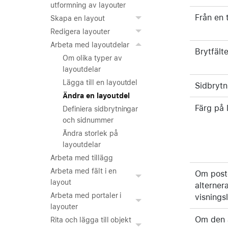
utformning av layouter
Från en 
Skapa en layout
Redigera layouter
Arbeta med layoutdelar
Brytfält
Om olika typer av
layoutdelar
Lägga till en layoutdel
Sidbrytn
Ändra en layoutdel
Färg på 
Definiera sidbrytningar
och sidnummer
Ändra storlek på
layoutdelar
Arbeta med tillägg
Arbeta med fält i en
Om poste
layout
alternera
Arbeta med portaler i
visnings
layouter
Om den a
Rita och lägga till objekt