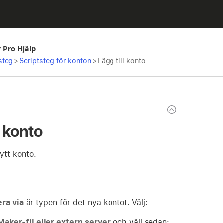
r Pro Hjälp
steg
>
Scriptsteg för konton
>
Lägg till konto
l konto
nytt konto.
ra via
är typen för det nya kontot. Välj:
Maker-fil eller extern server
och välj sedan: