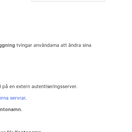
oggning
tvingar användarna att ändra sina
på en extern autentiseringsserver.
erna servrar
.
ontonamn
.