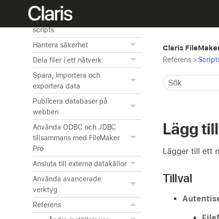
Skapa diagram från data
Automatisera uppgifter med
scripts
Hantera säkerhet
Claris FileMake
Referens
>
Script
Dela filer i ett nätverk
Spara, importera och
exportera data
Publicera databaser på
webben
Lägg til
Använda ODBC och JDBC
tillsammans med FileMaker
Pro
Lägger till ett 
Ansluta till externa datakällor
Tillval
Använda avancerade
verktyg
Autentise
Referens
File