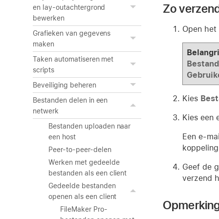
Zo verzend
en lay-outachtergrond
bewerken
Open het 
Grafieken van gegevens
maken
Belangr
Taken automatiseren met
Bestand
scripts
Gebruik
Beveiliging beheren
Kies
Best
Bestanden delen in een
netwerk
Kies een 
Bestanden uploaden naar
Een e-mai
een host
koppeling
Peer-to-peer-delen
Werken met gedeelde
Geef de g
bestanden als een client
verzend h
Gedeelde bestanden
openen als een client
Opmerkin
FileMaker Pro-