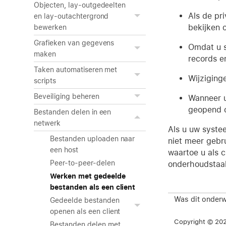
Objecten, lay-outgedeelten
Als de pr
en lay-outachtergrond
bekijken o
bewerken
Grafieken van gegevens
Omdat u s
maken
records e
Taken automatiseren met
Wijziging
scripts
Beveiliging beheren
Wanneer u 
geopend o
Bestanden delen in een
netwerk
Als u uw syste
Bestanden uploaden naar
niet meer gebru
een host
waartoe u als c
Peer-to-peer-delen
onderhoudstaak
Werken met gedeelde
bestanden als een client
Was dit onderw
Gedeelde bestanden
openen als een client
Copyright © 2026
Bestanden delen met