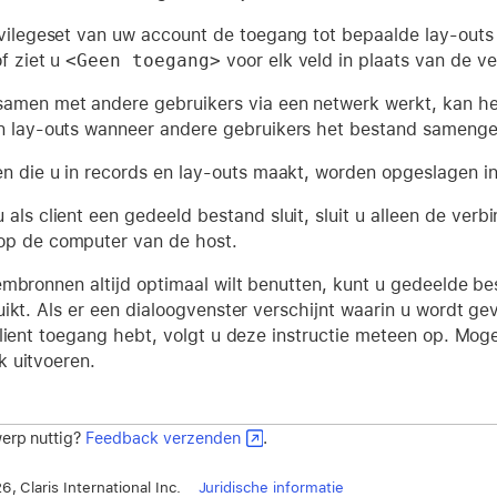
ivilegeset van uw account de toegang tot bepaalde lay-outs 
f ziet u
<Geen toegang>
voor elk veld in plaats van de v
amen met andere gebruikers via een netwerk werkt, kan het
n lay-outs wanneer andere gebruikers het bestand samenge
en die u in records en lay-outs maakt, worden opgeslagen i
als client een gedeeld bestand sluit, sluit u alleen de verb
p de computer van de host.
embronnen altijd optimaal wilt benutten, kunt u gedeelde b
ikt. Als er een dialoogvenster verschijnt waarin u wordt g
lient toegang hebt, volgt u deze instructie meteen op. Moge
 uitvoeren.
erp nuttig?
Feedback verzenden
.
, Claris International Inc.
Juridische informatie