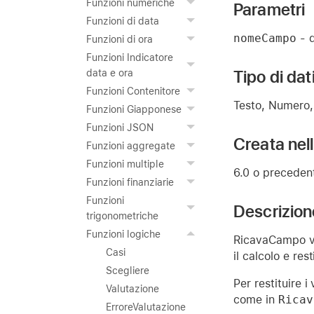
Funzioni numeriche
Parametri
Funzioni di data
nomeCampo
- q
Funzioni di ora
Funzioni Indicatore
Tipo di dat
data e ora
Funzioni Contenitore
Testo, Numero, 
Funzioni Giapponese
Funzioni JSON
Creata nel
Funzioni aggregate
Funzioni multiple
6.0 o preceden
Funzioni finanziarie
Funzioni
Descrizion
trigonometriche
Funzioni logiche
RicavaCampo v
Casi
il calcolo e res
Scegliere
Per restituire 
Valutazione
come in
Ricav
ErroreValutazione