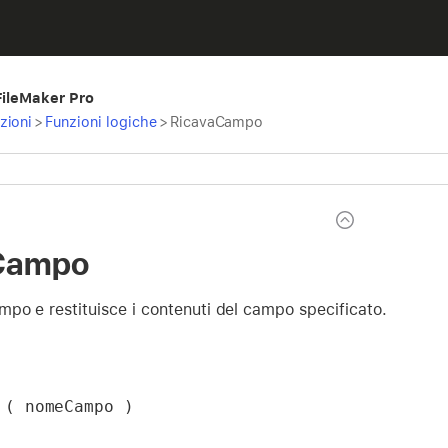
 FileMaker Pro
zioni
>
Funzioni logiche
>
RicavaCampo
Campo
po e restituisce i contenuti del campo specificato.
 ( nomeCampo )