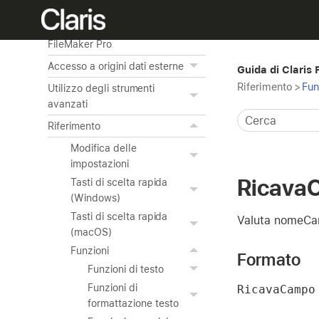
sul Web
Utilizzo di ODBC e JDBC con
FileMaker Pro
Accesso a origini dati esterne
Guida di Claris
Riferimento
>
Fun
Utilizzo degli strumenti
avanzati
Riferimento
Modifica delle
impostazioni
Ricava
Tasti di scelta rapida
(Windows)
Tasti di scelta rapida
Valuta nomeCam
(macOS)
Funzioni
Formato
Funzioni di testo
Funzioni di
RicavaCampo
formattazione testo