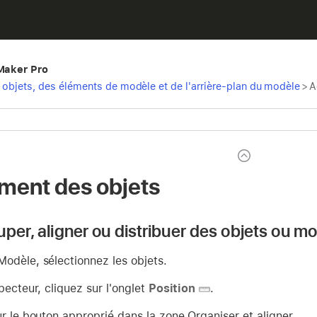
eMaker Pro
 objets, des éléments de modèle et de l'arrière-plan du modèle
>
A
ent des objets
per, aligner ou distribuer des objets ou mo
odèle, sélectionnez les objets.
pecteur, cliquez sur l'onglet
Position
.
r le bouton approprié dans la zone Organiser et aligner.