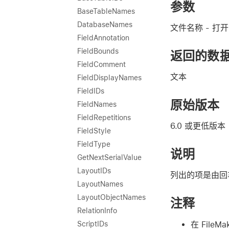
参数
BaseTableNames
DatabaseNames
文件名称
- 打
FieldAnnotation
FieldBounds
返回的数
FieldComment
文本
FieldDisplayNames
FieldIDs
原始版本
FieldNames
FieldRepetitions
6.0 或更低版本
FieldStyle
FieldType
说明
GetNextSerialValue
LayoutIDs
列出的项是由回
LayoutNames
LayoutObjectNames
注释
RelationInfo
在 File
ScriptIDs