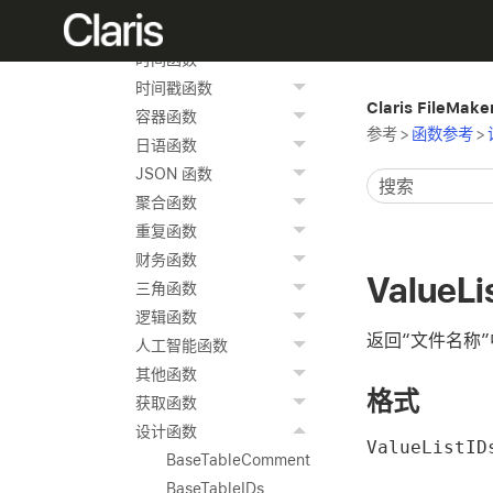
数值函数
日期函数
时间函数
时间戳函数
Claris FileMak
容器函数
参考
>
函数参考
>
日语函数
JSON 函数
聚合函数
重复函数
财务函数
ValueLi
三角函数
逻辑函数
返回“文件名称”
人工智能函数
其他函数
格式
获取函数
设计函数
ValueListI
BaseTableComment
BaseTableIDs