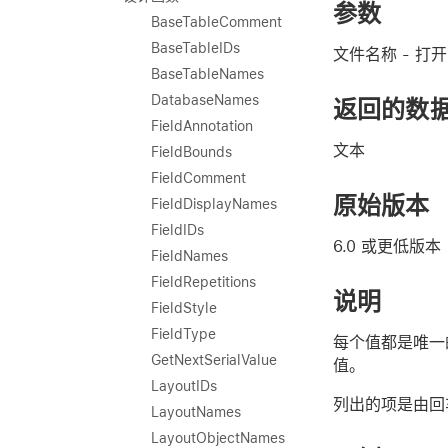
参数
BaseTableComment
BaseTableIDs
文件名称
- 打
BaseTableNames
DatabaseNames
返回的数
FieldAnnotation
文本
FieldBounds
FieldComment
原始版本
FieldDisplayNames
FieldIDs
6.0 或更低版本
FieldNames
FieldRepetitions
说明
FieldStyle
FieldType
每个值都是唯一
GetNextSerialValue
值。
LayoutIDs
列出的项是由回
LayoutNames
LayoutObjectNames