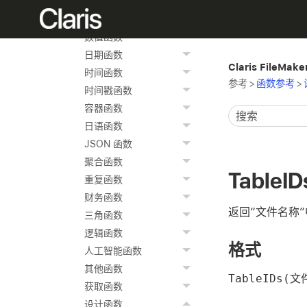
文本函数
文本格式化函数
数值函数
日期函数
Claris FileMak
时间函数
参考
>
函数参考
>
时间戳函数
容器函数
日语函数
JSON 函数
聚合函数
TableID
重复函数
财务函数
返回“文件名称”
三角函数
逻辑函数
格式
人工智能函数
其他函数
TableIDs(
获取函数
设计函数