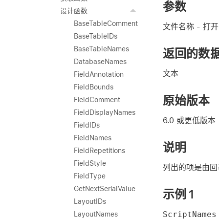
参数
设计函数
BaseTableComment
文件名称
- 打
BaseTableIDs
BaseTableNames
返回的数
DatabaseNames
文本
FieldAnnotation
FieldBounds
原始版本
FieldComment
FieldDisplayNames
6.0 或更低版本
FieldIDs
FieldNames
说明
FieldRepetitions
FieldStyle
列出的项是由回
FieldType
GetNextSerialValue
示例 1
LayoutIDs
ScriptName
LayoutNames