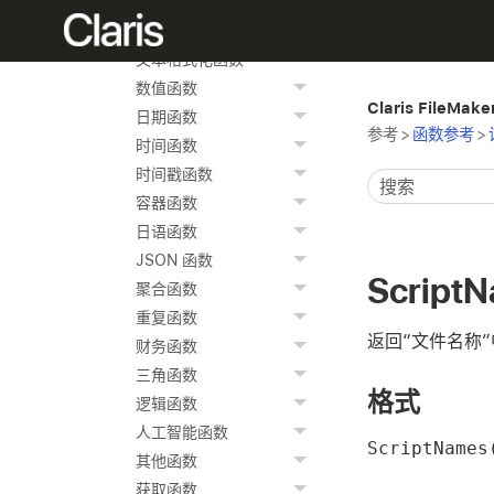
函数参考
文本函数
文本格式化函数
数值函数
Claris FileMak
日期函数
参考
>
函数参考
>
时间函数
时间戳函数
容器函数
日语函数
JSON 函数
Script
聚合函数
重复函数
返回“文件名称
财务函数
三角函数
格式
逻辑函数
人工智能函数
ScriptName
其他函数
获取函数