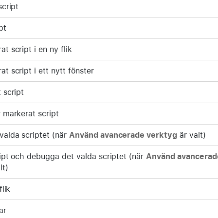
script
pt
 script i en ny flik
 script i ett nytt fönster
 script
 markerat script
alda scriptet (när
Använd avancerade verktyg
är valt)
ript och debugga det valda scriptet (när
Använd avancerad
lt)
flik
ar