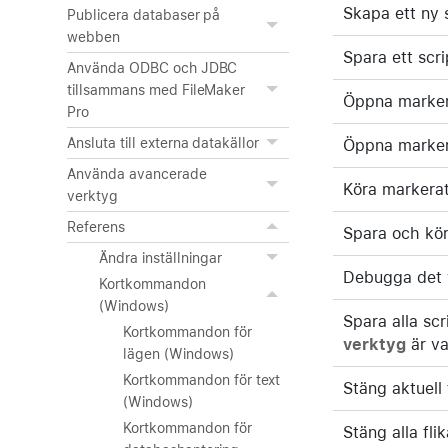
Skapa ett ny 
Publicera databaser på
webben
Spara ett scri
Använda ODBC och JDBC
tillsammans med FileMaker
Öppna markerat
Pro
Ansluta till externa datakällor
Öppna markerat
Använda avancerade
Köra markerat
verktyg
Referens
Spara och kör
Ändra inställningar
Debugga det v
Kortkommandon
(Windows)
Spara alla sc
Kortkommandon för
verktyg
är va
lägen (Windows)
Kortkommandon för text
Stäng aktuell 
(Windows)
Kortkommandon för
Stäng alla flik