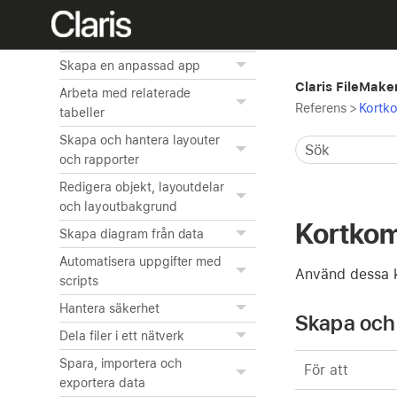
Granska och skriva ut
information
Skapa en anpassad app
Claris FileMake
Arbeta med relaterade
Referens
>
Kortk
tabeller
Skapa och hantera layouter
och rapporter
Redigera objekt, layoutdelar
och layoutbakgrund
Kortkom
Skapa diagram från data
Automatisera uppgifter med
Använd dessa k
scripts
Hantera säkerhet
Skapa och 
Dela filer i ett nätverk
Spara, importera och
För att
exportera data