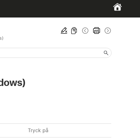
s)
ndows)
Tryck på