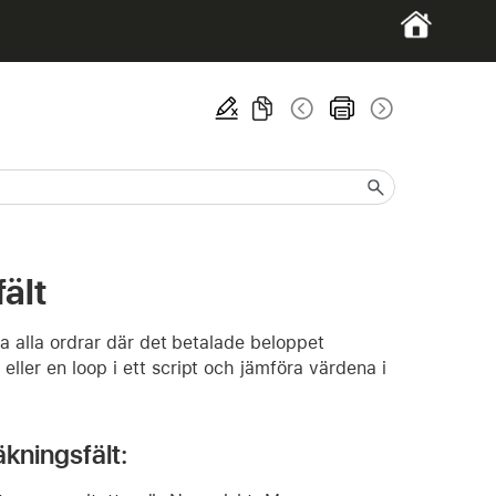
ält
ta alla ordrar där det betalade beloppet
ller en loop i ett script och jämföra värdena i
kningsfält: