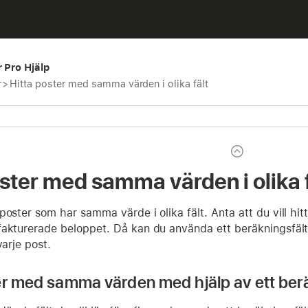
r Pro Hjälp
r
>
Hitta poster med samma värden i olika fält
oster med samma värden i olika f
poster som har samma värde i olika fält. Anta att du vill hit
akturerade beloppet. Då kan du använda ett beräkningsfält e
varje post.
er med samma värden med hjälp av ett berä