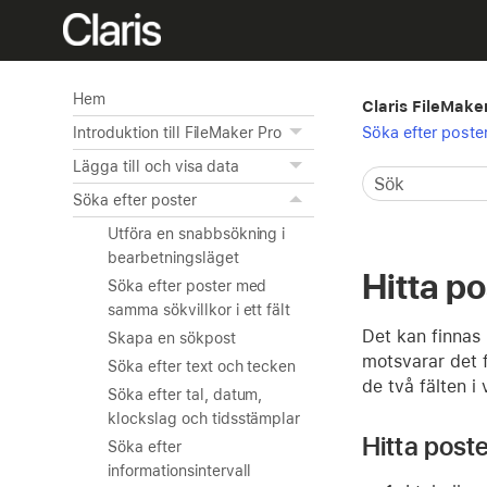
Hem
Claris FileMake
Söka efter poste
Introduktion till FileMaker Pro
Lägga till och visa data
Söka efter poster
Utföra en snabbsökning i
bearbetningsläget
Hitta p
Söka efter poster med
samma sökvillkor i ett fält
Det kan finnas 
Skapa en sökpost
motsvarar det f
Söka efter text och tecken
de två fälten i 
Söka efter tal, datum,
klockslag och tidsstämplar
Hitta post
Söka efter
informationsintervall