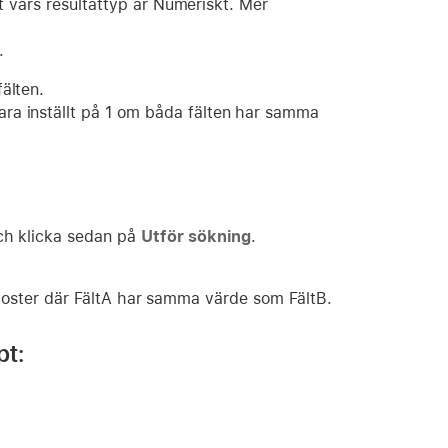
lt vars resultattyp är Numeriskt. Mer
.
älten.
bara inställt på 1 om båda fälten har samma
och klicka sedan på
Utför sökning
.
a poster där FältA har samma värde som FältB.
pt: