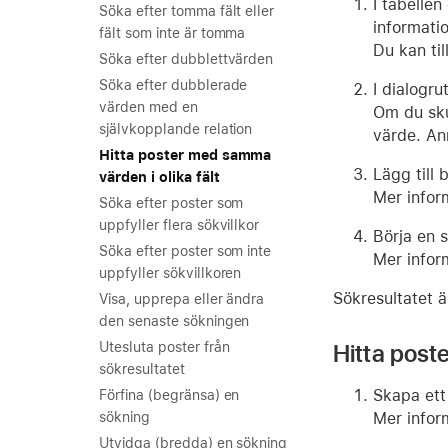
I tabellen
Söka efter tomma fält eller
informatio
fält som inte är tomma
Du kan ti
Söka efter dubblettvärden
Söka efter dubblerade
I dialogr
värden med en
Om du sku
självkopplande relation
värde. Ann
Hitta poster med samma
Lägg till 
värden i olika fält
Mer infor
Söka efter poster som
uppfyller flera sökvillkor
Börja en 
Söka efter poster som inte
Mer infor
uppfyller sökvillkoren
Sökresultatet ä
Visa, upprepa eller ändra
den senaste sökningen
Hitta post
Utesluta poster från
sökresultatet
Skapa ett 
Förfina (begränsa) en
Mer infor
sökning
Utvidga (bredda) en sökning