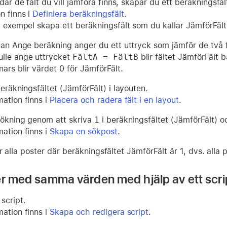
 där de fält du vill jämföra finns, skapar du ett beräkningsfä
n finns i
Definiera beräkningsfält
.
ll exempel skapa ett beräkningsfält som du kallar JämförFält
utan Ange beräkning anger du ett uttryck som jämför de två f
lle ange uttrycket
FältA = FältB
blir fältet JämförFält 
ars blir värdet 0 för JämförFält.
beräkningsfältet (JämförFält) i layouten.
mation finns i
Placera och radera fält i en layout
.
sökning genom att skriva
1
i beräkningsfältet (JämförFält) 
mation finns i
Skapa en sökpost
.
r alla poster där beräkningsfältet JämförFält är 1, dvs. all
er med samma värden med hjälp av ett scri
script.
mation finns i
Skapa och redigera script
.