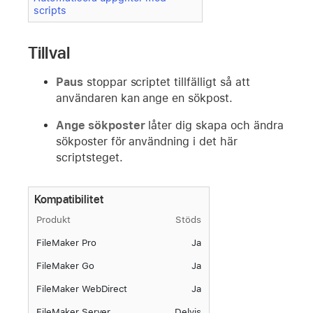
scripts
Tillval
Paus
stoppar scriptet tillfälligt så att
användaren kan ange en sökpost.
Ange sökposter
låter dig skapa och ändra
sökposter för användning i det här
scriptsteget.
Kompatibilitet
Produkt
Stöds
FileMaker Pro
Ja
FileMaker Go
Ja
FileMaker WebDirect
Ja
FileMaker Server
Delvis