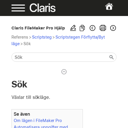
Claris FileMaker Pro Hjälp
Referens
>
Scriptsteg
>
Scriptstegen Förflytta/Byt
läge
>
Sök
Sök
Växlar till sökläge.
Se även
Om lägen i FileMaker Pro
Automatisera uppgifter med