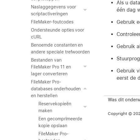
Als u dat
Naslaggegevens voor
één dag w
scriptactiveringen
Gebruik e
FileMaker-foutcodes
Ondersteunde opties voor
Controlee
cURL
Benoemde constanten en
Gebruik a
andere speciale trefwoorden
Stuurprog
Bestanden van
FileMaker Pro 11 en
Gebruik v
lager converteren
eerst de 
FileMaker Pro-
databases onderhouden
en herstellen
Was dit onderw
Reservekopieën
maken
Copyright © 2026
Een gecomprimeerde
kopie opslaan
FileMaker Pro-