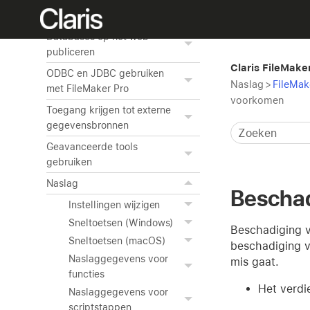
Gegevens opslaan,
importeren en exporteren
Databases op het web
publiceren
Claris FileMake
ODBC en JDBC gebruiken
Naslag
>
FileMak
met FileMaker Pro
voorkomen
Toegang krijgen tot externe
gegevensbronnen
Geavanceerde tools
gebruiken
Naslag
Beschad
Instellingen wijzigen
Sneltoetsen (Windows)
Beschadiging v
Sneltoetsen (macOS)
beschadiging v
Naslaggegevens voor
mis gaat.
functies
Het verdi
Naslaggegevens voor
scriptstappen