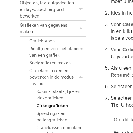
moet u in
Objecten, lay-outgedeelten
en lay-outachtergrond
Kies in he
bewerken
Voor
Cate
Grafieken van gegevens
in en klik
maken
labels voo
Grafiektypen
Richtlijnen voor het plannen
Voor
Cir
van een grafiek
(bijvoorb
Snelgrafieken maken
Als u een
Grafieken maken en
Resumé
e
bewerken in de modus
Lay-out
Selecteer
Kolom-, staaf-, lijn- en
Selecteer 
vlakgrafieken
Tip
U hoe
Cirkelgrafieken
Spreidings- en
Om dit t
bellengrafieken
Grafiekassen opmaken
Waarden