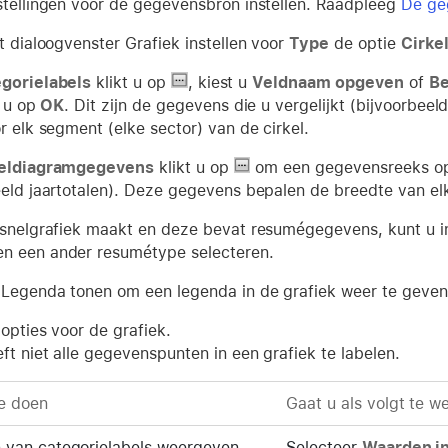
stellingen voor de gegevensbron instellen. Raadpleeg
De ge
t dialoogvenster Grafiek instellen voor
Type
de optie
Cirke
gorielabels
klikt u op
, kiest u
Veldnaam opgeven
of
Be
t u op
OK
. Dit zijn de gegevens die u vergelijkt (bijvoorbe
r elk segment (elke sector) van de cirkel.
keldiagramgegevens
klikt u op
om een gegevensreeks op 
eeld jaartotalen). Deze gegevens bepalen de breedte van el
 snelgrafiek maakt en deze bevat resumégegevens, kunt u i
n een ander resumétype selecteren.
 Legenda tonen om een legenda in de grafiek weer te geven
opties voor de grafiek.
ft niet alle gegevenspunten in een grafiek te labelen.
e doen
Gaat u als volgt te w
 van categorielabels weergeven
Selecteer
Waarden in