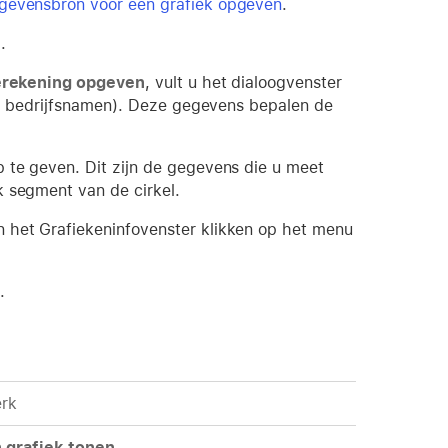
gevensbron voor een grafiek opgeven
.
l
.
rekening opgeven
, vult u het dialoogvenster
eld bedrijfsnamen). Deze gegevens bepalen de
te geven. Dit zijn de gegevens die u meet
k segment van de cirkel.
n het Grafiekeninfovenster klikken op het menu
.
erk
 grafiek tonen
.