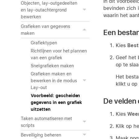
In dit voorbee
Objecten, lay-outgedeelten
bevinden zich 
en lay-outachtergrond
waarin het aant
bewerken
Grafieken van gegevens
Een besta
maken
Grafiektypen
Kies
Best
Richtlijnen voor het plannen
Geef het
van een grafiek
op te slaa
Snelgrafieken maken
Grafieken maken en
Het besta
bewerken in de modus
klikt u op
Lay-out
Voorbeeld: gescheiden
De velden 
gegevens in een grafiek
uitzetten
Kies
Wee
Taken automatiseren met
scripts
Klik op h
Beveiliging beheren
Maak nog 