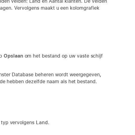
iden velden: Land en Aantal klanten. De velden
slagen. Vervolgens maakt u een kolomgrafiek
op
Opslaan
om het bestand op uw vaste schijf
enster Database beheren wordt weergegeven,
ide hebben dezelfde naam als het bestand.
 typ vervolgens
Land
.