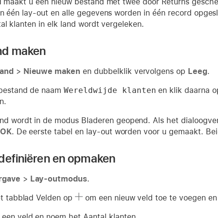
ld maakt u een nieuw bestand met twee door Returns gesche
in één lay-out en alle gegevens worden in één record opge
al klanten in elk land wordt vergeleken.
nd maken
and
>
Nieuwe maken
en dubbelklik vervolgens op
Leeg
.
 bestand de naam
Wereldwijde klanten
en klik daarna 
n.
nd wordt in de modus Bladeren geopend. Als het dialoogv
OK
. De eerste tabel en lay-out worden voor u gemaakt. Be
definiëren en opmaken
rgave
>
Lay-outmodus
.
et tabblad Velden op
om een nieuw veld toe te voegen en
een veld en noem het Aantal klanten.