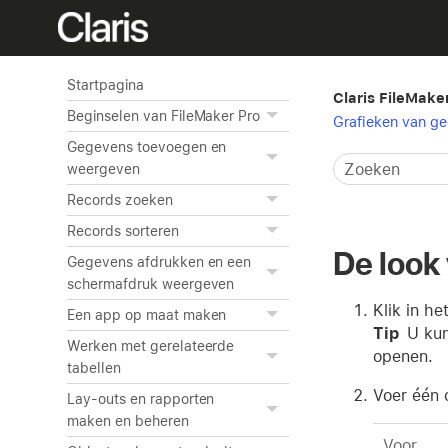
Startpagina
Claris FileMake
Beginselen van FileMaker Pro
Grafieken van g
Gegevens toevoegen en
weergeven
Records zoeken
Records sorteren
De look
Gegevens afdrukken en een
schermafdruk weergeven
Klik in he
Een app op maat maken
Tip
U kun
Werken met gerelateerde
openen.
tabellen
Voer één 
Lay-outs en rapporten
maken en beheren
Voor