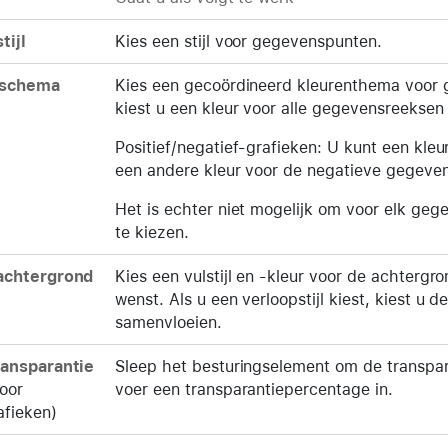
tijl
Kies een stijl voor gegevenspunten.
nschema
Kies een gecoördineerd kleurenthema voor
kiest u een kleur voor alle gegevensreeksen 
Positief/negatief-grafieken: U kunt een kle
een andere kleur voor de negatieve gegeve
Het is echter niet mogelijk om voor elk gege
te kiezen.
achtergrond
Kies een vulstijl en -kleur voor de achtergr
wenst. Als u een verloopstijl kiest, kiest u d
samenvloeien.
ransparantie
Sleep het besturingselement om de transparan
voor
voer een transparantiepercentage in.
afieken)