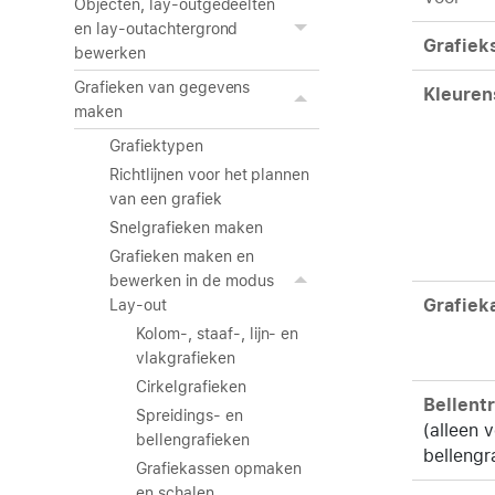
Objecten, lay-outgedeelten
en lay-outachtergrond
Grafieks
bewerken
Grafieken van gegevens
Kleure
maken
Grafiektypen
Richtlijnen voor het plannen
van een grafiek
Snelgrafieken maken
Grafieken maken en
bewerken in de modus
Grafiek
Lay-out
Kolom-, staaf-, lijn- en
vlakgrafieken
Cirkelgrafieken
Bellent
Spreidings- en
(alleen 
bellengrafieken
bellengr
Grafiekassen opmaken
en schalen