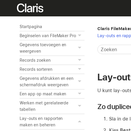
Startpagina
Claris FileMake
Lay-outs en rap
Beginselen van FileMaker Pro
Gegevens toevoegen en
weergeven
Records zoeken
Records sorteren
Lay-out
Gegevens afdrukken en een
schermafdruk weergeven
U kunt lay-out
Een app op maat maken
Werken met gerelateerde
Zo duplicee
tabellen
Sla in de
Lay-outs en rapporten
maken en beheren
Kies
Best