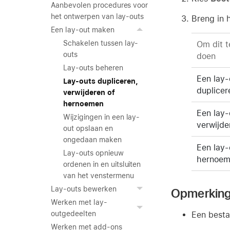
Aanbevolen procedures voor
het ontwerpen van lay-outs
Breng in 
Een lay-out maken
Schakelen tussen lay-
Om dit t
outs
doen
Lay-outs beheren
Een lay-
Lay-outs dupliceren,
duplicer
verwijderen of
hernoemen
Een lay-
Wijzigingen in een lay-
verwijde
out opslaan en
ongedaan maken
Een lay-
Lay-outs opnieuw
hernoe
ordenen in en uitsluiten
van het venstermenu
Lay-outs bewerken
Opmerkin
Werken met lay-
outgedeelten
Een besta
Werken met add-ons