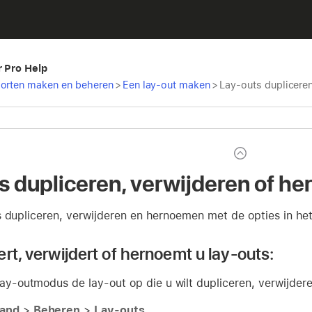
r Pro Help
porten maken en beheren
>
Een lay-out maken
>
Lay-outs duplicere
s dupliceren, verwijderen of h
s dupliceren, verwijderen en hernoemen met de opties in he
rt, verwijdert of hernoemt u lay-outs:
 lay-outmodus de lay-out op die u wilt dupliceren, verwijde
and
>
Beheren
>
Lay-outs
.