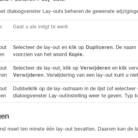
het dialoogvenster Lay-outs beheren de gewenste wijziging
e
Gaat u als volgt te werk
out
Selecteer de lay-out en klik op
Dupliceren
. De naam 
en
voorzien van het woord
Kopie
.
out
Selecteer de lay-out, klik op
Verwijderen
en klik ver
ren
Verwijderen
. Verwijdering van een lay-out kunt u n
out
Dubbelklik op de lay-outnaam in de lijst (of selectee
men
dialoogvenster Lay-outinstelling weer te geven. Typ b
gen
nd moet ten minste één lay-out bevatten. Daarom kan de laa