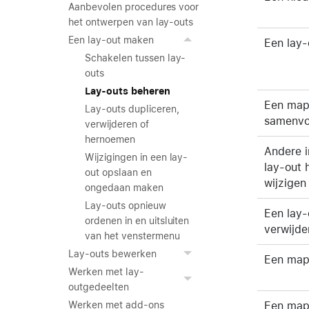
Aanbevolen procedures voor
het ontwerpen van lay-outs
Een lay-out maken
Een lay
Schakelen tussen lay-
outs
Lay-outs beheren
Een map 
Lay-outs dupliceren,
samenv
verwijderen of
hernoemen
Andere i
Wijzigingen in een lay-
lay-out
out opslaan en
wijzigen
ongedaan maken
Lay-outs opnieuw
Een lay-
ordenen in en uitsluiten
verwijd
van het venstermenu
Lay-outs bewerken
Een map
Werken met lay-
outgedeelten
Een map
Werken met add-ons