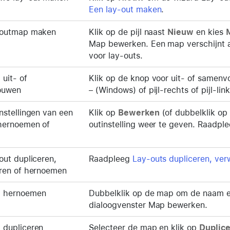
Een lay-out maken
.
-outmap maken
Klik op de pijl naast
Nieuw
en kies
Map bewerken. Een map verschijnt 
voor lay-outs.
uit- of
Klik op de knop voor uit- of samen
ouwen
– (Windows) of pijl-rechts of pijl-li
nstellingen van een
Klik op
Bewerken
(of dubbelklik op
 hernoemen of
outinstelling weer te geven. Raadpl
out dupliceren,
Raadpleeg
Lay-outs dupliceren, ver
eren of hernoemen
 hernoemen
Dubbelklik op de map om de naam er
dialoogvenster Map bewerken.
 dupliceren
Selecteer de map en klik op
Duplic