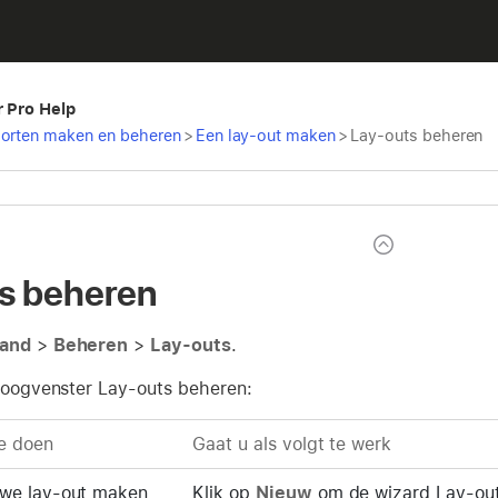
r Pro Help
porten maken en beheren
>
Een lay-out maken
>
Lay-outs beheren
s beheren
and
>
Beheren
>
Lay-outs
.
aloogvenster Lay-outs beheren:
e doen
Gaat u als volgt te werk
uwe lay-out maken
Klik op
Nieuw
om de wizard Lay-out