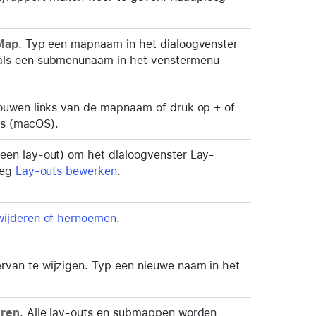
Map
. Typ een mapnaam in het dialoogvenster
als een submenunaam in het venstermenu
vouwen links van de mapnaam of druk op + of
nks (macOS).
 een lay-out) om het dialoogvenster Lay-
eeg
Lay-outs bewerken
.
wijderen of hernoemen
.
van te wijzigen. Typ een nieuwe naam in het
eren
. Alle lay-outs en submappen worden