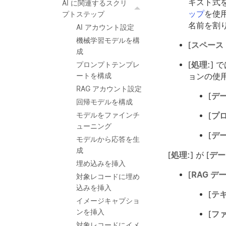
キスト式
AI に関連するスクリ
ップ
を使
プトステップ
名前を割
AI アカウント設定
機械学習モデルを構
[
スペース I
成
[
処理:
] 
プロンプトテンプレ
ョンの使
ートを構成
RAG アカウント設定
[
デ
回帰モデルを構成
[
プ
モデルをファインチ
ューニング
[
デ
モデルから応答を生
成
[
処理:
] が [
デー
埋め込みを挿入
[
RAG デ
対象レコードに埋め
込みを挿入
[
テ
イメージキャプショ
ンを挿入
[
フ
対象レコードにイメ