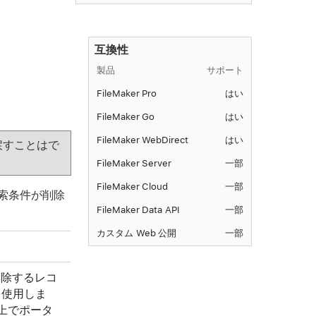
互換性
製品
サポート
FileMaker Pro
はい
FileMaker Go
はい
FileMaker WebDirect
はい
戻すことはで
FileMaker Server
一部
FileMaker Cloud
一部
索条件が削除
FileMaker Data API
一部
カスタム Web 公開
一部
削除するレコ
を使用しま
上でポータ