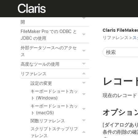
およびエクスポート
Web 上でのデータベースの公
開
Claris FileMak
FileMaker Pro での ODBC と
リファレンス
>
ス
JDBC の使用
外部データソースへのアクセ
ス
高度なツールの使用
リファレンス
レコー
設定の変更
キーボードショートカッ
現在のレコード
ト (Windows)
キーボードショートカッ
オプショ
ト (macOS)
関数リファレンス
[
ダイアログあ
スクリプトステップリフ
条件の削除の確
ァレンス