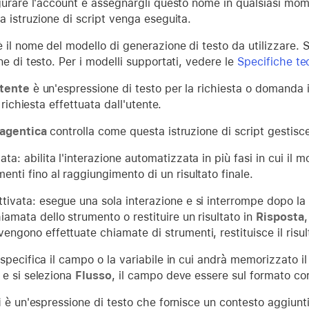
gurare l'account e assegnargli questo nome in qualsiasi mo
a istruzione di script venga eseguita.
 il nome del modello di generazione di testo da utilizzare.
e di testo. Per i modelli supportati, vedere le
Specifiche te
tente
è un'espressione di testo per la richiesta o domanda i
a richiesta effettuata dall'utente.
 agentica
controlla come questa istruzione di script gestisce
vata: abilita l'interazione automatizzata in più fasi in cui il
menti fino al raggiungimento di un risultato finale.
ttivata: esegue una sola interazione e si interrompe dopo l
hiamata dello strumento o restituire un risultato in
Risposta
vengono effettuate chiamate di strumenti, restituisce il risu
specifica il campo o la variabile in cui andrà memorizzato il r
e si seleziona
Flusso
, il campo deve essere sul formato co
i
è un'espressione di testo che fornisce un contesto aggiunt