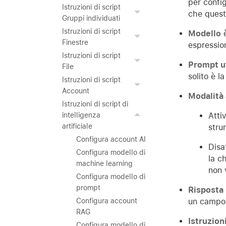
per confi
Istruzioni di script
che quest
Gruppi individuati
Istruzioni di script
Modello
è
Finestre
espression
Istruzioni di script
Prompt u
File
solito è l
Istruzioni di script
Account
Modalità
Istruzioni di script di
Atti
intelligenza
artificiale
stru
Configura account AI
Disa
Configura modello di
la c
machine learning
non 
Configura modello di
prompt
Risposta
un campo 
Configura account
RAG
Istruzion
Configura modello di