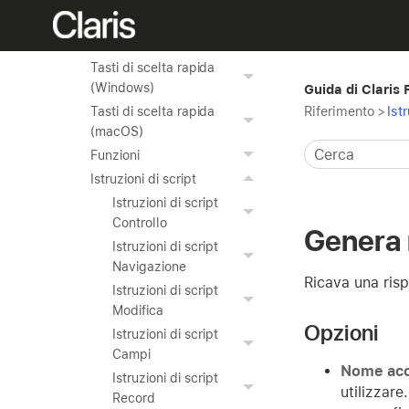
Modifica delle
impostazioni
Tasti di scelta rapida
(Windows)
Guida di Claris
Riferimento
>
Ist
Tasti di scelta rapida
(macOS)
Funzioni
Istruzioni di script
Istruzioni di script
Controllo
Genera 
Istruzioni di script
Navigazione
Ricava una risp
Istruzioni di script
Modifica
Opzioni
Istruzioni di script
Campi
Nome ac
Istruzioni di script
utilizzare.
Record