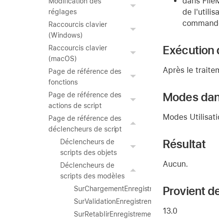
dans FileM
Modification des
de l'utili
réglages
commande 
Raccourcis clavier
(Windows)
Exécution 
Raccourcis clavier
(macOS)
Après le trait
Page de référence des
fonctions
Modes dans
Page de référence des
actions de script
Modes Utilisat
Page de référence des
déclencheurs de script
Résultat
Déclencheurs de
scripts des objets
Aucun.
Déclencheurs de
scripts des modèles
Provient de
SurChargementEnregistrement
SurValidationEnregistrement
13.0
SurRetablirEnregistrement