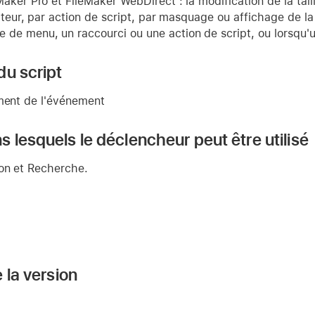
aker Pro et FileMaker WebDirect : la modification de la tail
sateur, par action de script, par masquage ou affichage de la
de menu, un raccourci ou une action de script, ou lorsqu'un
du script
ement de l'événement
 lesquels le déclencheur peut être utilisé
ion et Recherche.
 la version