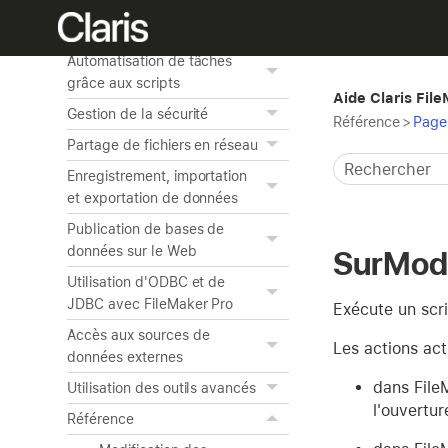
Création de graphiques à
partir de données
Automatisation de tâches
grâce aux scripts
Aide Claris Fil
Gestion de la sécurité
Référence
>
Page 
Partage de fichiers en réseau
Enregistrement, importation
et exportation de données
Publication de bases de
données sur le Web
SurModi
Utilisation d'ODBC et de
JDBC avec FileMaker Pro
Exécute un scri
Accès aux sources de
Les actions act
données externes
dans FileM
Utilisation des outils avancés
l'ouvertur
Référence