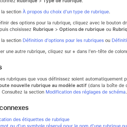
ctionnez
Rubrique
>
Type de rubrique
.
 la section
À propos du choix d'un type de rubrique
.
finir des options pour la rubrique, cliquez avec le bouton dro
 puis choisissez
Rubrique
>
Options de rubrique
ou
Rubri
 la section
Définition d'options pour les rubriques
ou
Définit
ter une autre rubrique, cliquez sur
+
dans l'en-tête de colon
s
les rubriques que vous définissez soient automatiquement pl
oute nouvelle rubrique au modèle actif
(dans la boîte de 
. Consultez la section
Modification des réglages de schéma
.
 connexes
cation des étiquettes de rubrique
n mot ou d'un symbole réservé pour le nom d'une rubrique ou