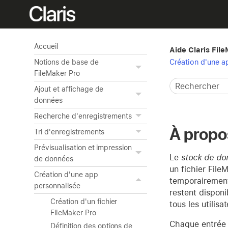
Accueil
Aide Claris Fil
Création d'une a
Notions de base de
FileMaker Pro
Ajout et affichage de
données
Recherche d'enregistrements
À propo
Tri d'enregistrements
Prévisualisation et impression
Le
stock de do
de données
un fichier File
Création d'une app
temporairement 
personnalisée
restent disponi
Création d'un fichier
tous les utilisa
FileMaker Pro
Chaque entrée 
Définition des options de