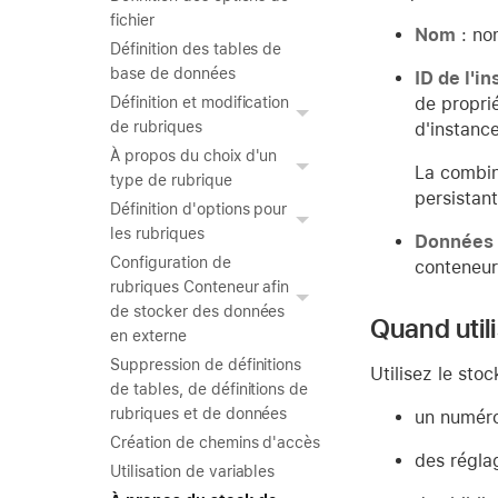
fichier
Nom
: nom
Définition des tables de
base de données
ID de l'i
de propri
Définition et modification
de rubriques
d'instance
À propos du choix d'un
La combin
type de rubrique
persistant
Définition d'options pour
les rubriques
Données
Configuration de
conteneur
rubriques Conteneur afin
de stocker des données
Quand util
en externe
Suppression de définitions
Utilisez le sto
de tables, de définitions de
rubriques et de données
un numéro
Création de chemins d'accès
des réglag
Utilisation de variables