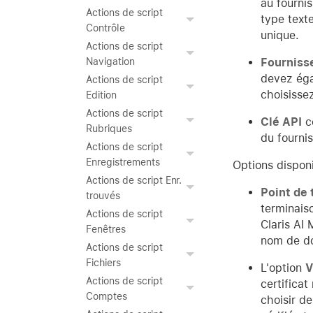
au fourni
Actions de script
type text
Contrôle
unique.
Actions de script
Fourniss
Navigation
devez éga
Actions de script
choisisse
Edition
Actions de script
Clé API
co
Rubriques
du fourni
Actions de script
Enregistrements
Options dispon
Actions de script Enr.
Point de
trouvés
terminais
Actions de script
Claris AI
Fenêtres
nom de do
Actions de script
Fichiers
L'option
V
Actions de script
certificat
Comptes
choisir de