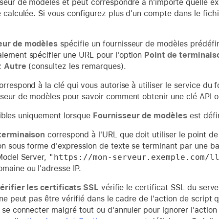
sseur de modèles et peut correspondre à n'importe quelle e
e calculée. Si vous configurez plus d'un compte dans le fic
eur de modèles
spécifie un fournisseur de modèles prédéfin
lement spécifier une URL pour l'option
Point de terminais
z
Autre
(consultez les remarques).
rrespond à la clé qui vous autorise à utiliser le service du
sseur de modèles pour savoir comment obtenir une clé API o
ibles uniquement lorsque
Fournisseur de modèles
est défi
 terminaison
correspond à l'URL que doit utiliser le point de
on sous forme d'expression de texte se terminant par une ba
 Model Server,
"https://mon-serveur.exemple.com/l
maine ou l'adresse IP.
érifier les certificats SSL
vérifie le certificat SSL du serv
 ne peut pas être vérifié dans le cadre de l'action de script 
 se connecter malgré tout ou d'annuler pour ignorer l'action d