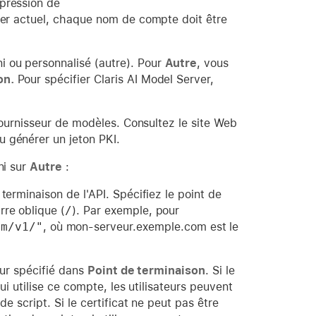
xpression de
hier actuel, chaque nom de compte doit être
i ou personnalisé (autre). Pour
Autre
, vous
on.
Pour spécifier Claris AI Model Server,
 fournisseur de modèles. Consultez le site Web
u générer un jeton PKI.
ni sur
Autre
:
 terminaison de l'API. Spécifiez le point de
rre oblique (
/
). Par exemple, pour
lm/v1/"
, où mon-serveur.exemple.com est le
eur spécifié dans
Point de terminaison
. Si le
qui utilise ce compte, les utilisateurs peuvent
e script. Si le certificat ne peut pas être