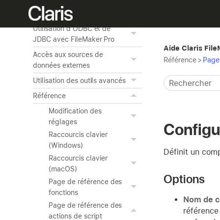
Publication de bases de
données sur le Web
Utilisation d'ODBC et de
JDBC avec FileMaker Pro
Aide Claris Fil
Accès aux sources de
Référence
>
Page 
données externes
Utilisation des outils avancés
Référence
Modification des
réglages
Configu
Raccourcis clavier
(Windows)
Définit un comp
Raccourcis clavier
(macOS)
Options
Page de référence des
fonctions
Nom de 
Page de référence des
référence 
actions de script