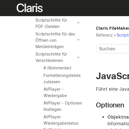
Scriptschritte für die
Rechtschreibung
Scriptschritte für
PDF-Dateien
Claris FileMaker
Scriptschritte für das
Referenz
>
Script
Öffnen von
Menüeinträgen
Scriptschritte für
Verschiedenes
# (Kommentar)
JavaScr
Formatierungsleiste
zulassen
Führt eine Jav
AVPlayer -
Wiedergabe
Optionen
AVPlayer - Optionen
festlegen
Objektn
AVPlayer-
Informati
Wiedergabestatus