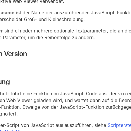
aktive Web Viewer verwendet.
nsname
ist der Name der auszuführenden JavaScript-Funkti
rscheidet Groß- und Kleinschreibung.
er
sind ein oder mehrere optionale Textparameter, die an d
e Parameter, um die Reihenfolge zu ändern.
n Version
ung
hritt führt eine Funktion im JavaScript-Code aus, der von e
nen Web Viewer geladen wird, und wartet dann auf die Been
-Funktion. Etwaige von der JavaScript-Funktion zurückgeg
noriert.
er-Script von JavaScript aus auszuführen, siehe
Scripterst