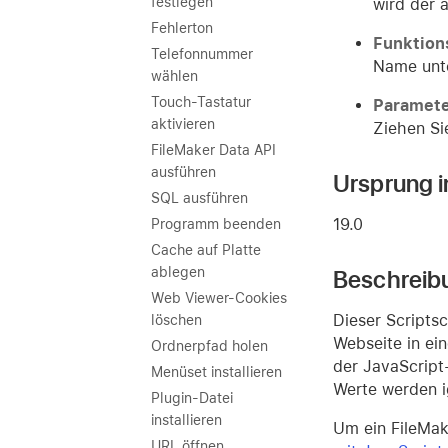
festlegen
wird der 
Fehlerton
Funktio
Telefonnummer
Name unte
wählen
Touch-Tastatur
Paramet
aktivieren
Ziehen Si
FileMaker Data API
ausführen
Ursprung i
SQL ausführen
19.0
Programm beenden
Cache auf Platte
ablegen
Beschreib
Web Viewer-Cookies
Dieser Scriptsc
löschen
Webseite in ei
Ordnerpfad holen
der JavaScript
Menüset installieren
Werte werden ig
Plugin-Datei
installieren
Um ein FileMak
URL öffnen