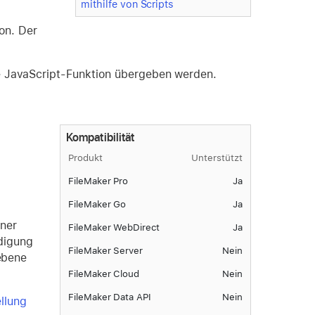
mithilfe von Scripts
on. Der
ie JavaScript-Funktion übergeben werden.
Kompatibilität
Produkt
Unterstützt
FileMaker Pro
Ja
FileMaker Go
Ja
iner
FileMaker WebDirect
Ja
digung
FileMaker Server
Nein
ebene
FileMaker Cloud
Nein
FileMaker Data API
Nein
ellung