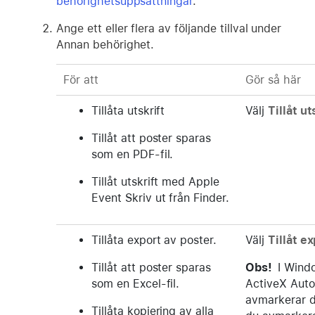
behörighetsuppsättningar
.
Ange ett eller flera av följande tillval under
Annan behörighet.
För att
Gör så här
Tillåta utskrift
Välj
Tillåt ut
Tillåt att poster sparas
som en PDF-fil.
Tillåt utskrift med Apple
Event Skriv ut från Finder.
Tillåta export av poster.
Välj
Tillåt e
Tillåt att poster sparas
Obs!
I Wind
som en Excel-fil.
ActiveX Aut
avmarkerar de
Tillåta kopiering av alla