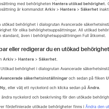
psättning med behörigheten
Hantera utökad behörighet.
O
psättning är kommandot
Arkiv
>
Hantera
>
Säkerhet
inakt
 utökad behörighet i dialogrutan Avancerade säkerhetsinstäl
righet för olika behörighetsuppsättningar. All utökad behör
m standard, även i behörighetsuppsättningen Full åtkomst.
par eller redigerar du en utökad behörighet
yn
Arkiv
>
Hantera
>
Säkerhet
.
 Utökad behörighet i dialogrutan Avancerade säkerhetsinstäl
Avancerade säkerhetsinställningar
och sedan på fliken
U
Ny
, eller välj ett nyckelord och klicka sedan på
Ändra
.
r ändra nyckelord och beskrivning för den utökade behörigh
ver fördefinierade utökade behörigheter finns i
Ändra den ut