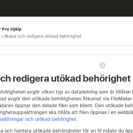
r Pro Hjälp
t
>
Skapa och redigera utökad behörighet
ch redigera utökad behörighet
örigheten avgör vilken typ av datadelning som är tillåten i
 delad avgör den utökade behörigheten Åtkomst via FileMak
vändaren öppnar den delade filen som klient. Den utökade b
ghetsuppsättningen ska tillåta att filen öppnas i en webblä
sättningar och utökad behörighet
.
pa och hantera utökade behörigheter för en fil måste du ö