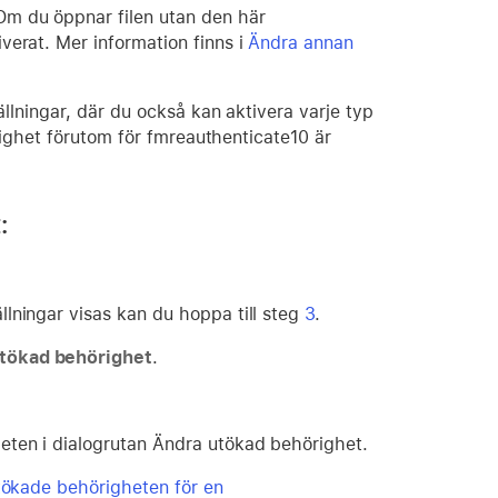
m du öppnar filen utan den här
iverat. Mer information finns i
Ändra annan
lningar, där du också kan aktivera varje typ
ighet förutom för fmreauthenticate10 är
:
lningar visas kan du hoppa till steg
3
.
tökad behörighet
.
eten i dialogrutan Ändra utökad behörighet.
ökade behörigheten för en