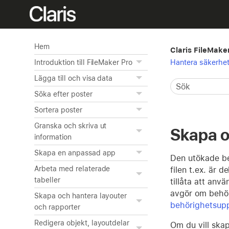
Hem
Claris FileMake
Hantera säkerhe
Introduktion till FileMaker Pro
Lägga till och visa data
Söka efter poster
Sortera poster
Granska och skriva ut
Skapa o
information
Skapa en anpassad app
Den utökade beh
Arbeta med relaterade
filen t.ex. är
tabeller
tillåta att an
avgör om behöri
Skapa och hantera layouter
behörighetsupp
och rapporter
Redigera objekt, layoutdelar
Om du vill ska