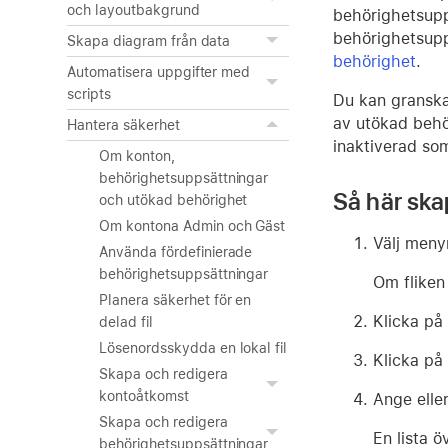
och layoutbakgrund
behörighetsup
behörighetsup
Skapa diagram från data
behörighet
.
Automatisera uppgifter med
scripts
Du kan granska
av utökad behö
Hantera säkerhet
inaktiverad so
Om konton,
behörighetsuppsättningar
Så här ska
och utökad behörighet
Om kontona Admin och Gäst
Välj men
Använda fördefinierade
behörighetsuppsättningar
Om fliken
Planera säkerhet för en
Klicka på
delad fil
Lösenordsskydda en lokal fil
Klicka på
Skapa och redigera
kontoåtkomst
Ange elle
Skapa och redigera
En lista ö
behörighetsuppsättningar