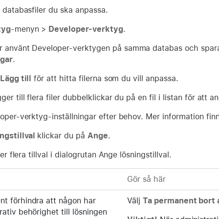
a databasfiler du ska anpassa.
tyg
-menyn >
Developer-verktyg
.
 använt Developer-verktygen på samma databas och sparat 
ngar
.
Lägg till
för att hitta filerna som du vill anpassa.
er till flera filer dubbelklickar du på en fil i listan för att 
oper-verktyg-inställningar efter behov. Mer information fin
ngstillval
klickar du på
Ange
.
ler flera tillval i dialogrutan Ange lösningstillval.
Gör så här
t förhindra att någon har
Välj
Ta permanent bort a
rativ behörighet till lösningen