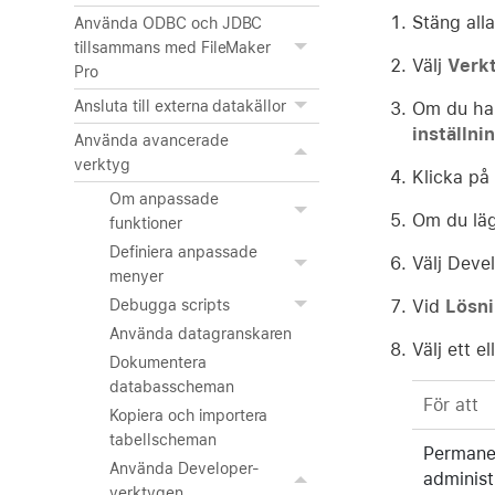
Stäng all
Använda ODBC och JDBC
tillsammans med FileMaker
Välj
Verk
Pro
Ansluta till externa datakällor
Om du har
inställni
Använda avancerade
verktyg
Klicka på
Om anpassade
Om du lägg
funktioner
Definiera anpassade
Välj Devel
menyer
Vid
Lösni
Debugga scripts
Använda datagranskaren
Välj ett el
Dokumentera
databasscheman
För att
Kopiera och importera
tabellscheman
Permanen
Använda Developer-
administ
verktygen