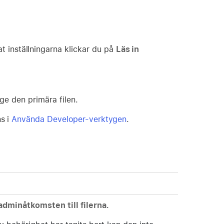
inställningarna klickar du på
Läs in
ange den primära filen.
ns i
Använda Developer-verktygen
.
dminåtkomsten till filerna
.