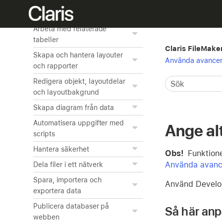
Skapa en anpassad app
Arbeta med relaterade
tabeller
Claris FileMake
Skapa och hantera layouter
Använda avancer
och rapporter
Redigera objekt, layoutdelar
och layoutbakgrund
Skapa diagram från data
Automatisera uppgifter med
Ange al
scripts
Hantera säkerhet
Obs!
Funktione
Använda avanc
Dela filer i ett nätverk
Spara, importera och
Använd Develop
exportera data
Publicera databaser på
Så här anp
webben