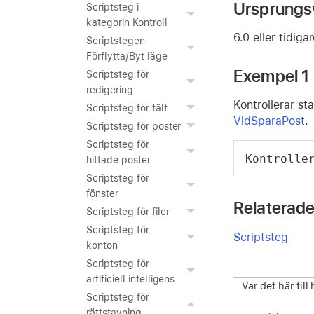
Ursprungs
Scriptsteg i
kategorin Kontroll
6.0 eller tidiga
Scriptstegen
Förflytta/Byt läge
Exempel 1
Scriptsteg för
redigering
Kontrollerar sta
Scriptsteg för fält
VidSparaPost
.
Scriptsteg för poster
Scriptsteg för
Kontrolle
hittade poster
Scriptsteg för
fönster
Relaterade
Scriptsteg för filer
Scriptsteg för
Scriptsteg
konton
Scriptsteg för
artificiell intelligens
Var det här till
Scriptsteg för
rättstavning