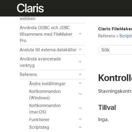
exportera data
Publicera databaser på
webben
Använda ODBC och JDBC
Claris FileMake
tillsammans med FileMaker
Referens
>
Script
Pro
Ansluta till externa datakällor
Använda avancerade
verktyg
Kontroll
Referens
Ändra inställningar
Stavningskontrol
Kortkommandon
(Windows)
Tillval
Kortkommandon
(macOS)
Inga.
Funktioner
Scriptsteg