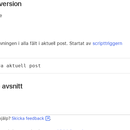
version
re
vningen i alla fält i aktuell post. Startat av
scripttriggern
ra aktuell post
 avsnitt
 hjälp?
Skicka feedback
.